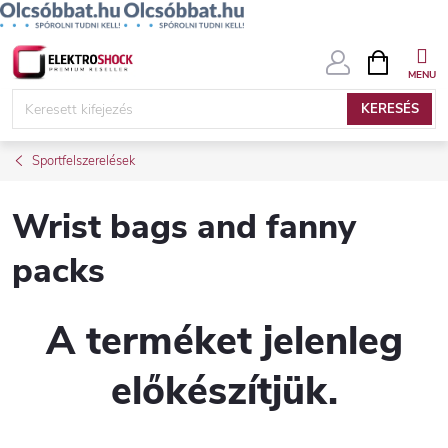
Ugrás
KOSÁR
a
fő
KERESÉS
tartalomhoz
Sportfelszerelések
Wrist bags and fanny
packs
A terméket jelenleg
előkészítjük.