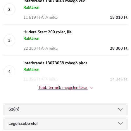
Interbrands 13073043 robogó kék
Raktáron
11 819 Ft ÁFA nélkül
15 010 Ft
Hudora Start 200 roller, lila
Raktáron
22 283 Ft ÁFA nélkül
28 300 Ft
Interbrands 13073058 robogó piros
Raktáron
11 296 Ft ÁFA nélkül
14 346 Ft
Több termék megjelenítése
Szűrő
T
Legolcsóbb elöl