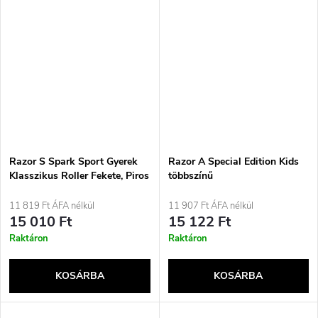
Razor S Spark Sport Gyerek
Razor A Special Edition Kids
Klasszikus Roller Fekete, Piros
többszínű
11 819 Ft ÁFA nélkül
11 907 Ft ÁFA nélkül
15 010 Ft
15 122 Ft
Raktáron
Raktáron
KOSÁRBA
KOSÁRBA