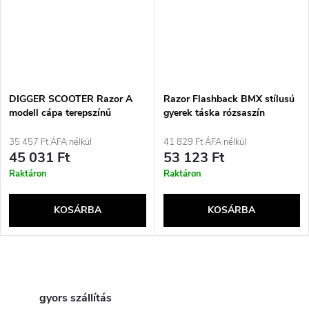
DIGGER SCOOTER Razor A
Razor Flashback BMX stílusú
modell cápa terepszínű
gyerek táska rózsaszín
(13010345)
35 457 Ft ÁFA nélkül
41 829 Ft ÁFA nélkül
45 031 Ft
53 123 Ft
Raktáron
Raktáron
KOSÁRBA
KOSÁRBA
L
i
gyors szállítás