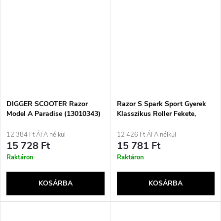
DIGGER SCOOTER Razor
Razor S Spark Sport Gyerek
Model A Paradise (13010343)
Klasszikus Roller Fekete,
Rózsaszín
12 384 Ft ÁFA nélkül
12 426 Ft ÁFA nélkül
15 728 Ft
15 781 Ft
Raktáron
Raktáron
KOSÁRBA
KOSÁRBA