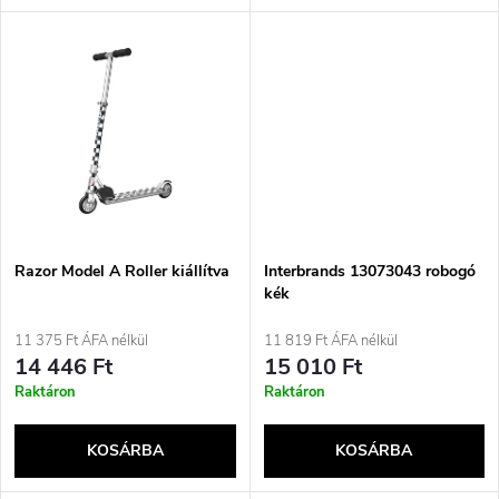
l
n
i
d
s
e
t
z
á
é
j
Razor Model A Roller kiállítva
Interbrands 13073043 robogó
s
kék
a
11 375 Ft ÁFA nélkül
11 819 Ft ÁFA nélkül
e
14 446 Ft
15 010 Ft
Raktáron
Raktáron
KOSÁRBA
KOSÁRBA