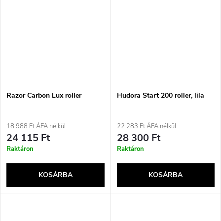
Razor Carbon Lux roller
Hudora Start 200 roller, lila
18 988 Ft ÁFA nélkül
22 283 Ft ÁFA nélkül
24 115 Ft
28 300 Ft
Raktáron
Raktáron
KOSÁRBA
KOSÁRBA