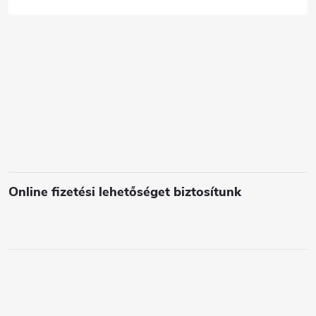
c
s
e
l
e
m
e
i
Online fizetési lehetőséget biztosítunk