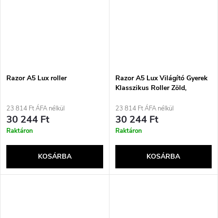
Razor A5 Lux roller
Razor A5 Lux Világító Gyerek
Klasszikus Roller Zöld,
Többszínű
23 814 Ft ÁFA nélkül
23 814 Ft ÁFA nélkül
30 244 Ft
30 244 Ft
Raktáron
Raktáron
KOSÁRBA
KOSÁRBA