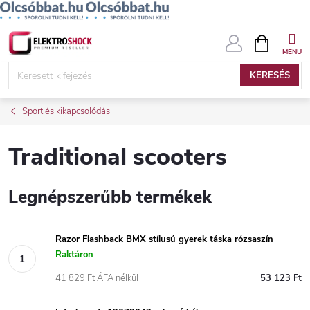
Ugrás
KOSÁR
a
fő
KERESÉS
tartalomhoz
Sport és kikapcsolódás
Traditional scooters
Legnépszerűbb termékek
Razor Flashback BMX stílusú gyerek táska rózsaszín
Raktáron
41 829 Ft ÁFA nélkül
53 123 Ft