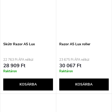
Skútr Razor A5 Lux
Razor A5 Lux roller
22 763 Ft ÁFA nélkül
23 675 Ft ÁFA nélkül
28 909 Ft
30 067 Ft
Raktáron
Raktáron
KOSÁRBA
KOSÁRBA