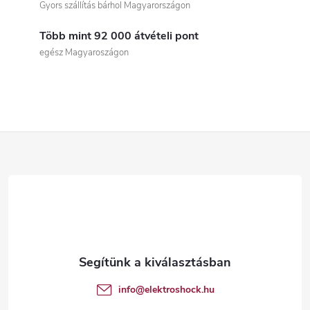
Gyors szállítás bárhol Magyarországon
s
Több mint 92 000 átvételi pont
t
egész Magyaroszágon
a
i
r
L
á
á
n
b
y
í
l
t
é
info
@
elektroshock.hu
á