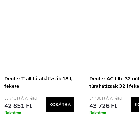
Deuter Trail túrahátizsák 18 l,
Deuter AC Lite 32 nő
fekete
túrahátizsák 32 l fek
33 741 Ft ÁFA nélkül
34 430 Ft ÁFA nélkül
42 851 Ft
KOSÁRBA
43 726 Ft
K
Raktáron
Raktáron