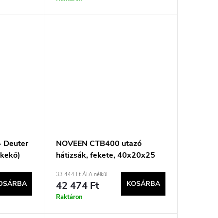
- Deuter
NOVEEN CTB400 utazó
rkekő)
hátizsák, fekete, 40x20x25
33 444 Ft ÁFA nélkül
OSÁRBA
42 474 Ft
KOSÁRBA
Raktáron