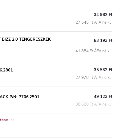
34 982 Ft
27 545 Ft ÁFA nélkül
 BIZZ 2.0 TENGERÉSZKÉK
53 193 Ft
41 884 Ft ÁFA nélkül
35 532 Ft
6.2801
27 978 Ft ÁFA nélkül
49 123 Ft
CK P/N: P706.2501
38 680 Ft ÁFA nélkül
ítése