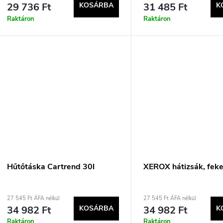
29 736 Ft
KOSÁRBA
31 485 Ft
K
Raktáron
Raktáron
Hűtőtáska Cartrend 30l
XEROX hátizsák, fek
27 545 Ft ÁFA nélkül
27 545 Ft ÁFA nélkül
34 982 Ft
KOSÁRBA
34 982 Ft
K
Raktáron
Raktáron