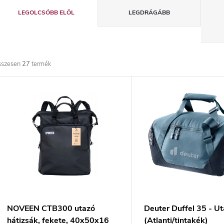
T
LEGOLCSÓBB ELÖL
LEGDRÁGÁBB
e
r
sszesen
27
termék
m
T
é
e
k
r
e
m
k
é
r
k
NOVEEN CTB300 utazó
Deuter Duffel 35 - U
hátizsák, fekete, 40x50x16
(Atlanti/tintakék)