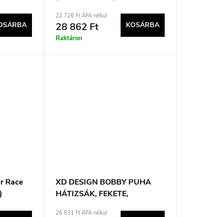
22 726 Ft ÁFA nélkül
OSÁRBA
28 862 Ft
KOSÁRBA
Raktáron
er Race
XD DESIGN BOBBY PUHA
)
HÁTIZSÁK, FEKETE,
P706.3001
26 631 Ft ÁFA nélkül