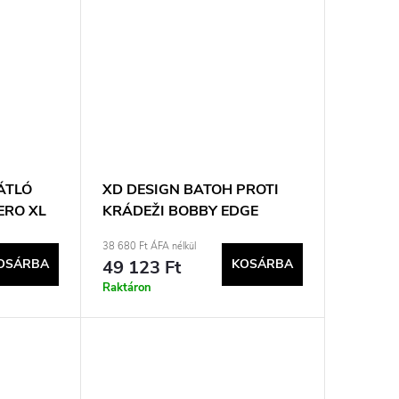
ÁTLÓ
XD DESIGN BATOH PROTI
ERO XL
KRÁDEŽI BOBBY EDGE
705.711
BLACK P/N: P706.2501
38 680 Ft ÁFA nélkül
OSÁRBA
49 123 Ft
KOSÁRBA
Raktáron