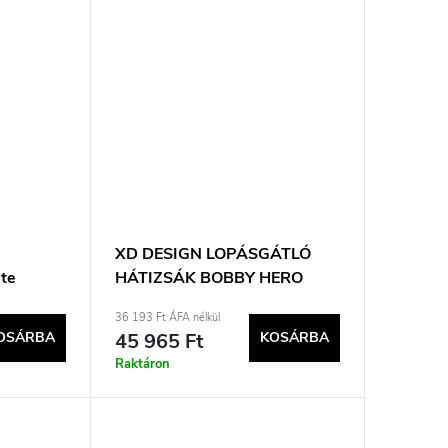
i
XD DESIGN LOPÁSGÁTLÓ
ete
HÁTIZSÁK BOBBY HERO
NORMÁL FEKETE Cikkszám:
36 193 Ft ÁFA nélkül
P705.291
OSÁRBA
45 965 Ft
KOSÁRBA
Raktáron