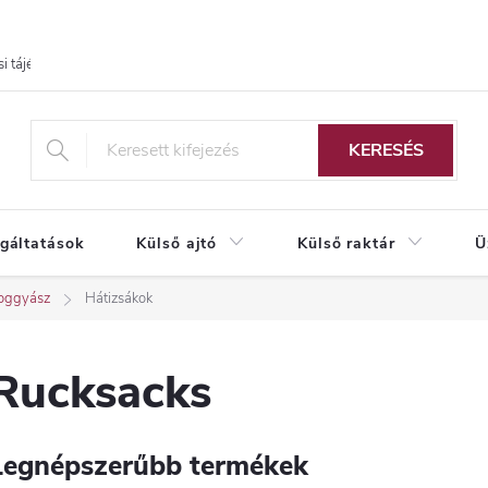
i tájékoztató
KERESÉS
lgáltatások
Külső ajtó
Külső raktár
Ü
oggyász
Hátizsákok
Rucksacks
Legnépszerűbb termékek