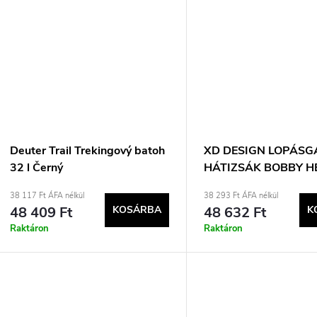
Deuter Trail Trekingový batoh
XD DESIGN LOPÁSG
32 l Černý
HÁTIZSÁK BOBBY H
FEKETE Cikkszám: P
38 117 Ft ÁFA nélkül
38 293 Ft ÁFA nélkül
48 409 Ft
KOSÁRBA
48 632 Ft
K
Raktáron
Raktáron