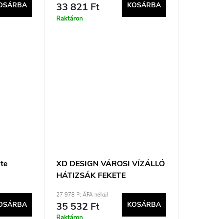
OSÁRBA
33 821 Ft
KOSÁRBA
Raktáron
ete
XD DESIGN VÁROSI VÍZÁLLÓ
HÁTIZSÁK FEKETE
P706.2801
27 978 Ft ÁFA nélkül
OSÁRBA
35 532 Ft
KOSÁRBA
Raktáron