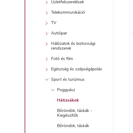
Üzletfelszerelések
Telekommunikáció
TV
l
Autóipar
Hálózatok és biztonsági
i
rendszerek
Fotó és film
Egészség és szépségápolás
Sport és turizmus
Poggyász
Hátizsákok
j
Bőröndök, táskák -
Kiegészítők
Bőröndök, táskák