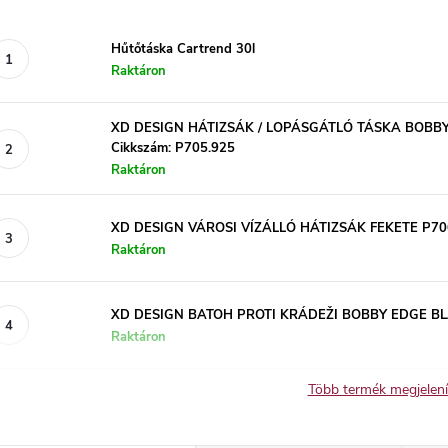
Hűtőtáska Cartrend 30l
Raktáron
XD DESIGN HÁTIZSÁK / LOPÁSGÁTLÓ TÁSKA BOBBY
Cikkszám: P705.925
Raktáron
XD DESIGN VÁROSI VÍZÁLLÓ HÁTIZSÁK FEKETE P70
Raktáron
XD DESIGN BATOH PROTI KRÁDEŽI BOBBY EDGE BLA
Raktáron
Több termék megjelen