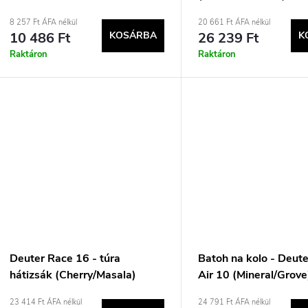
e
e
8 257 Ft ÁFA nélkül
20 661 Ft ÁFA nélkül
10 486 Ft
KOSÁRBA
26 239 Ft
K
n
k
Raktáron
Raktáron
d
e
z
s
é
t
s
á
e
Deuter Race 16 - túra
Batoh na kolo - Deut
hátizsák (Cherry/Masala)
Air 10 (Mineral/Grove
a
23 414 Ft ÁFA nélkül
24 791 Ft ÁFA nélkül