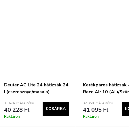
Deuter AC Lite 24 hátizsák 24
Kerékpáros hátizsák 
l (cseresznye/masala)
Race Air 10 (Alu/Szü
31 676 Ft ÁFA nélkül
32 358 Ft ÁFA nélkül
40 228 Ft
KOSÁRBA
41 095 Ft
K
Raktáron
Raktáron