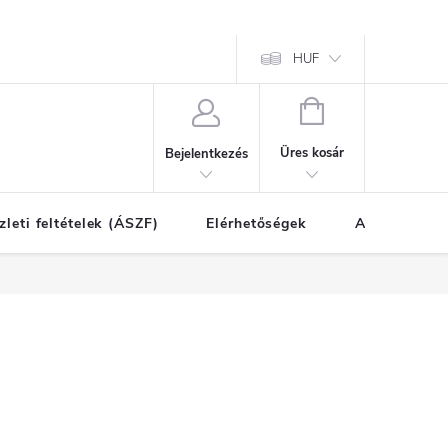
HUF
KOSÁR
Üres kosár
Bejelentkezés
zleti feltételek (ÁSZF)
Elérhetőségek
A vásárlás l