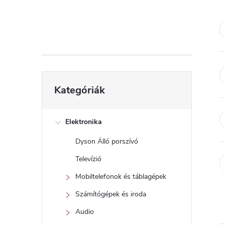
d
a
l
s
Kategóriák
Kategóriák
átugrása
ó
p
Elektronika
Dyson Álló porszívó
a
Televízió
n
Mobiltelefonok és táblagépek
Számítógépek és iroda
e
Audio