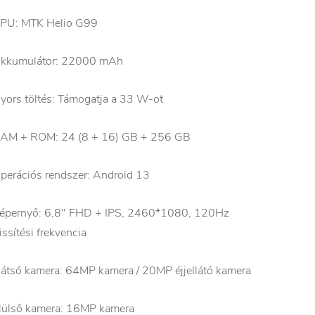
PU: MTK Helio G99
kkumulátor: 22000 mAh
yors töltés: Támogatja a 33 W-ot
AM + ROM: 24 (8 + 16) GB + 256 GB
perációs rendszer: Android 13
épernyő: 6,8" FHD + IPS, 2460*1080, 120Hz
rissítési frekvencia
átsó kamera: 64MP kamera / 20MP éjjellátó kamera
lülső kamera: 16MP kamera