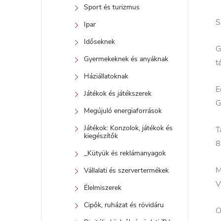
Sport és turizmus
S
Ipar
Időseknek
G
Gyermekeknek és anyáknak
t
Háziállatoknak
E
Játékok és játékszerek
G
Megújuló energiaforrások
Játékok: Konzolok, játékok és
T
kiegészítők
8
_Kütyük és reklámanyagok
M
Vállalati és szervertermékek
V
Élelmiszerek
Cipők, ruházat és rövidáru
O