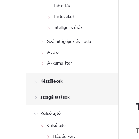
l
Tabletták
Tartozékok
Intelligens órák
Számítógépek és iroda
Audio
Akkumulátor
Készülékek
szolgáltatások
Külső ajtó
Külső ajtó
T
Ház és kert