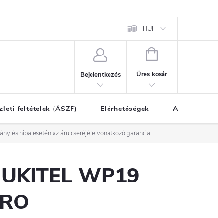
HUF
KOSÁR
Üres kosár
Bejelentkezés
zleti feltételek (ÁSZF)
Elérhetőségek
A vásárlás l
vány és hiba esetén az áru cseréjére vonatkozó garancia
UKITEL WP19
RO