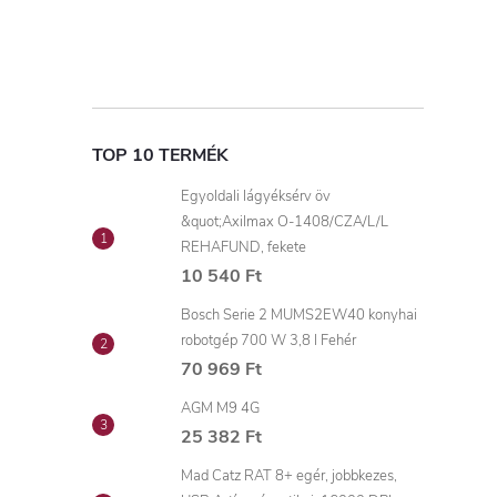
TOP 10 TERMÉK
Egyoldali lágyéksérv öv
&quot;Axilmax O-1408/CZA/L/L
REHAFUND, fekete
10 540 Ft
Bosch Serie 2 MUMS2EW40 konyhai
robotgép 700 W 3,8 l Fehér
70 969 Ft
AGM M9 4G
25 382 Ft
Mad Catz RAT 8+ egér, jobbkezes,