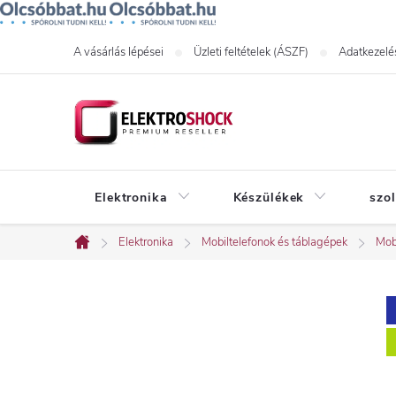
Ugrás
A vásárlás lépései
Üzleti feltételek (ÁSZF)
Adatkezelés
a
fő
tartalomhoz
Elektronika
Készülékek
szo
Elektronika
Mobiltelefonok és táblagépek
Mob
Kezdőlap
O
l