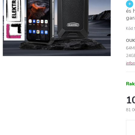
és 
gar
Kód:
OUK
64M
24G
info
Rak
1
81 0
Egys