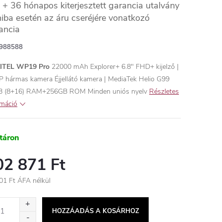
+ 36 hónapos kiterjesztett garancia utalvány
hiba esetén az áru cseréjére vonatkozó
ancia
988588
ITEL WP19 Pro
22000 mAh Explorer+
6.8" FHD+ kijelző |
P hármas kamera
Éjjellátó kamera | MediaTek Helio G99
B (8+16) RAM+256GB ROM
Minden uniós nyelv
Részletes
rmáció
táron
02 871 Ft
01 Ft ÁFA nélkül
égár:
HOZZÁADÁS A KOSÁRHOZ