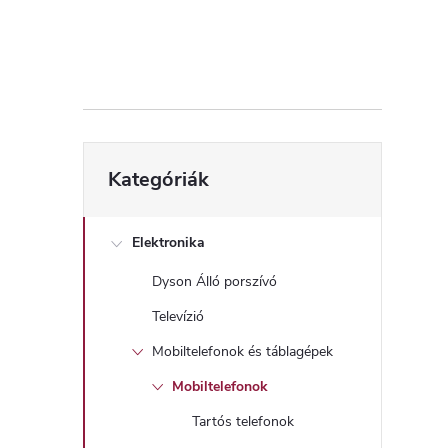
d
a
l
s
Kategóriák
Kategóriák
átugrása
ó
p
Elektronika
Dyson Álló porszívó
a
Televízió
n
Mobiltelefonok és táblagépek
Mobiltelefonok
e
Tartós telefonok