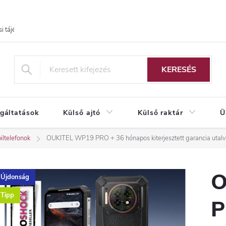
i tájékoztató
KERESÉS
lgáltatások
Külső ajtó
Külső raktár
Ü
iltelefonok
OUKITEL WP19 PRO
+ 36 hónapos kiterjesztett garancia utal
O
Újdonság
Tipp
P