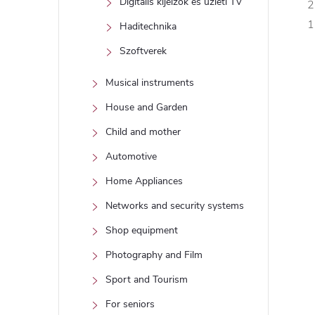
Digitális kijelzők és üzleti TV
2
1
Haditechnika
Szoftverek
Musical instruments
House and Garden
Child and mother
Automotive
Home Appliances
Networks and security systems
Shop equipment
Photography and Film
Sport and Tourism
For seniors