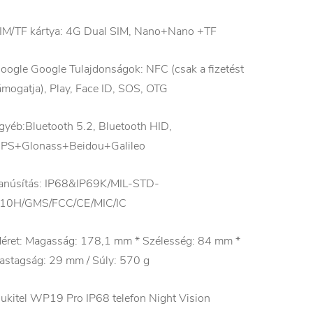
IM/TF kártya: 4G Dual SIM, Nano+Nano +TF
oogle Google Tulajdonságok: NFC (csak a fizetést
ámogatja), Play, Face ID, SOS, OTG
gyéb:Bluetooth 5.2, Bluetooth HID,
PS+Glonass+Beidou+Galileo
anúsítás: IP68&IP69K/MIL-STD-
10H/GMS/FCC/CE/MIC/IC
éret: Magasság: 178,1 mm * Szélesség: 84 mm *
astagság: 29 mm / Súly: 570 g
ukitel WP19 Pro IP68 telefon Night Vision