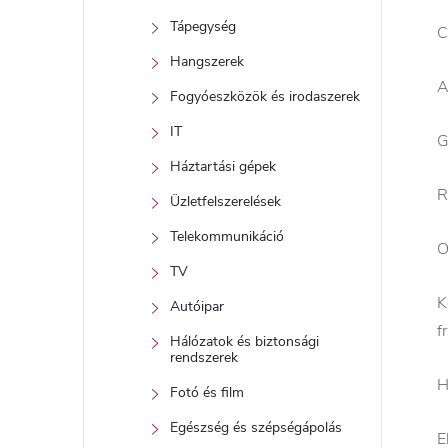
Tápegység
C
Hangszerek
A
Fogyóeszközök és irodaszerek
IT
G
Háztartási gépek
R
Üzletfelszerelések
Telekommunikáció
O
TV
K
Autóipar
f
Hálózatok és biztonsági
rendszerek
H
Fotó és film
Egészség és szépségápolás
E