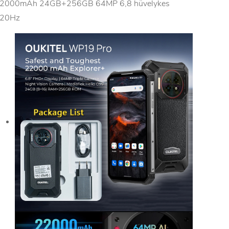
2000mAh 24GB+256GB 64MP 6,8 hüvelykes
20Hz