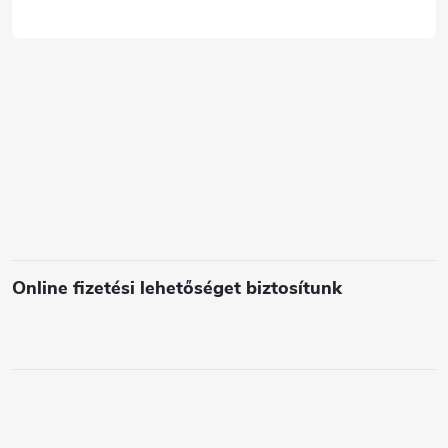
á
c
s
e
l
e
m
e
i
Online fizetési lehetőséget biztosítunk