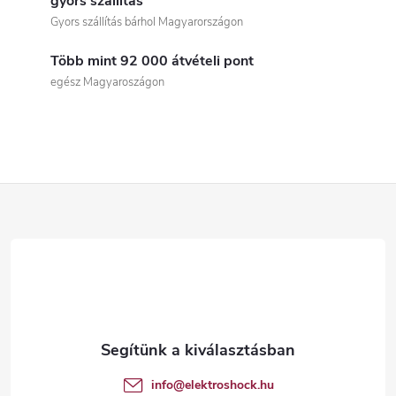
i
gyors szállítás
Gyors szállítás bárhol Magyarországon
s
Több mint 92 000 átvételi pont
t
egész Magyaroszágon
a
i
r
L
á
á
n
b
y
í
l
t
é
info
@
elektroshock.hu