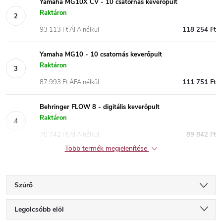
Yamaha MG10X CV - 10 csatornás keverőpult
Raktáron
93 113 Ft ÁFA nélkül
118 254 Ft
Yamaha MG10 - 10 csatornás keverőpult
Raktáron
87 993 Ft ÁFA nélkül
111 751 Ft
Behringer FLOW 8 - digitális keverőpult
Raktáron
70 742 Ft ÁFA nélkül
89 842 Ft
Több termék megjelenítése
Szűrő
T
Legolcsóbb elöl