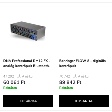
l
n
i
d
s
e
t
z
á
é
j
DNA Professional RM12 FX -
Behringer FLOW 8 - digitális
s
analóg keverőpult Bluetooth-
keverőpult
szal, DSP-vel, equalizerrel,
a
MP3 támogatással,
47 292 Ft ÁFA nélkül
70 742 Ft ÁFA nélkül
e
fantomtáppal és 12
60 061 Ft
89 842 Ft
csatornával
Raktáron
Raktáron
KOSÁRBA
KOSÁRBA