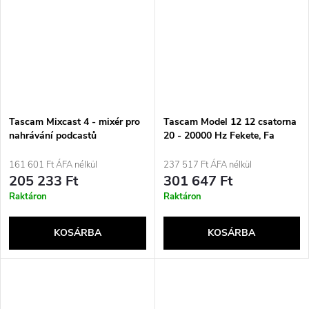
Tascam Mixcast 4 - mixér pro
Tascam Model 12 12 csatorna
nahrávání podcastů
20 - 20000 Hz Fekete, Fa
161 601 Ft ÁFA nélkül
237 517 Ft ÁFA nélkül
205 233 Ft
301 647 Ft
Raktáron
Raktáron
KOSÁRBA
KOSÁRBA