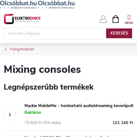
Ugrás
KOSÁR
a
fő
KERESÉS
tartalomhoz
Hangrendszer
Mixing consoles
Legnépszerűbb termékek
Mackie MobileMix - hordozható audio/streaming keverőpult
Raktáron
79 800 Ft ÁFA nélkül
101 346 Ft