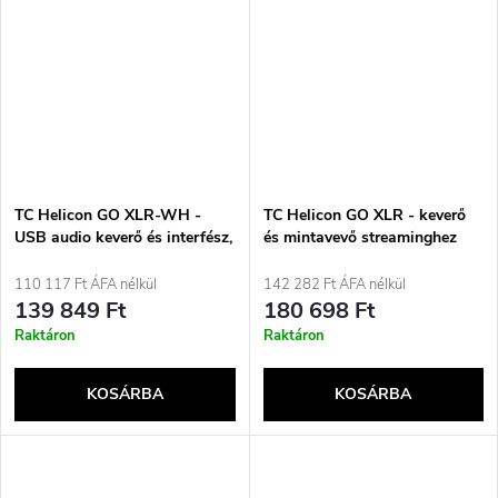
TC Helicon GO XLR-WH -
TC Helicon GO XLR - keverő
USB audio keverő és interfész,
és mintavevő streaminghez
fehér
110 117 Ft ÁFA nélkül
142 282 Ft ÁFA nélkül
139 849 Ft
180 698 Ft
Raktáron
Raktáron
KOSÁRBA
KOSÁRBA