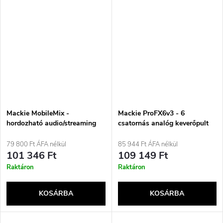
Mackie MobileMix -
Mackie ProFX6v3 - 6
hordozható audio/streaming
csatornás analóg keverőpult
keverőpult
USB interfésszel, fekete
79 800 Ft ÁFA nélkül
85 944 Ft ÁFA nélkül
101 346 Ft
109 149 Ft
Raktáron
Raktáron
KOSÁRBA
KOSÁRBA