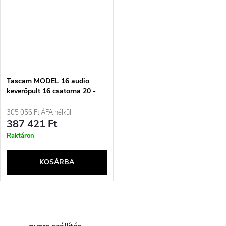
Tascam MODEL 16 audio
keverőpult 16 csatorna 20 -
30000 Hz Fekete, Arany, Fa
305 056 Ft ÁFA nélkül
387 421 Ft
Raktáron
KOSÁRBA
L