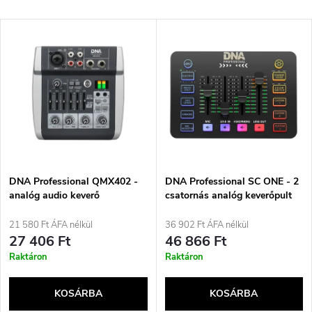
e
Legdrágább
T
Legnépszerűbb termékek
r
e
ABC szerint
m
r
é
m
k
é
e
DNA Professional QMX402 -
DNA Professional SC ONE - 2
analóg audio keverő
csatornás analóg keverőpult
k
Bluetooth-szal
beépített hangeffektekkel
k
21 580 Ft ÁFA nélkül
36 902 Ft ÁFA nélkül
e
27 406 Ft
46 866 Ft
r
Raktáron
Raktáron
k
e
KOSÁRBA
KOSÁRBA