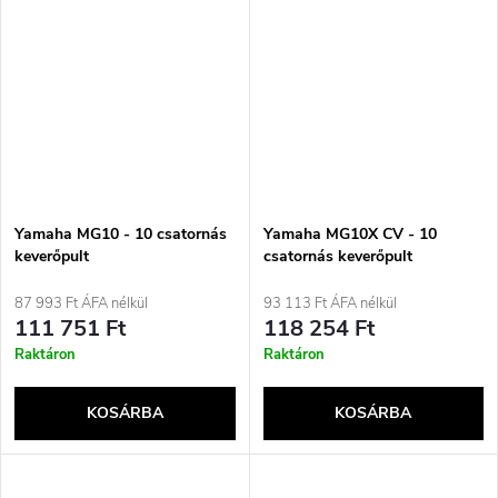
Yamaha MG10 - 10 csatornás
Yamaha MG10X CV - 10
keverőpult
csatornás keverőpult
87 993 Ft ÁFA nélkül
93 113 Ft ÁFA nélkül
111 751 Ft
118 254 Ft
Raktáron
Raktáron
KOSÁRBA
KOSÁRBA