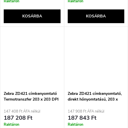
Raktáron
Raktáron
KOSÁRBA
KOSÁRBA
Zebra ZD421 címkenyomtató
Zebra ZD421 címkenyomtató,
Termotranszfer 203 x 203 DPI
direkt hőnyomtatású, 203 x
203 DPI, vezetékes és vezeték
nélküli
147 408 Ft ÁFA nélkül
147 908 Ft ÁFA nélkül
187 208 Ft
187 843 Ft
Raktáron
Raktáron