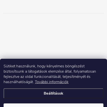
Sütiket használunk, hogy kényelmes böngészést
biztosítsunk a látogatások elemzése által, folyamatosan
fejlesztve az oldal funkcionalitását, teljesítményét és
használhatóságát.
További információk
Beállítások
Copyright 2026
Elektroshock.hu
. Minden jog fenntartva.