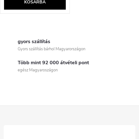
KOSÁRBA
L
i
gyors szállítás
Gyors szállítás bárhol Magyarországon
s
Több mint 92 000 átvételi pont
t
egész Magyaroszágon
a
i
r
L
á
á
n