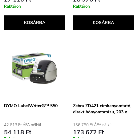
e
r
Raktáron
Raktáron
k
e
KOSÁRBA
KOSÁRBA
l
n
i
d
s
e
t
z
á
é
j
DYMO LabelWriter®™ 550
Zebra ZD421 címkenyomtató,
s
direkt hőnyomtatású, 203 x
203 DPI, 152 mm/s, vezetékes
a
és vezeték nélküli, Bluetooth
42 613 Ft ÁFA nélkül
136 750 Ft ÁFA nélkül
e
54 118 Ft
173 672 Ft