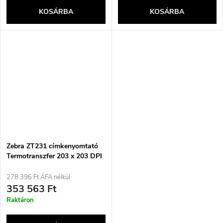
KOSÁRBA
KOSÁRBA
Zebra ZT231 címkenyomtató
Termotranszfer 203 x 203 DPI
305 mm/s Vezetékes és
vezeték nélküli Ethernet
278 396 Ft ÁFA nélkül
kapcsolat Bluetooth
353 563 Ft
Raktáron