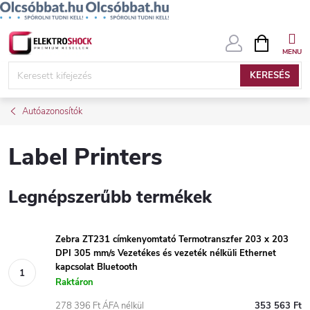
Ugrás
KOSÁR
a
fő
KERESÉS
tartalomhoz
Autóazonosítók
Label Printers
Legnépszerűbb termékek
Zebra ZT231 címkenyomtató Termotranszfer 203 x 203
DPI 305 mm/s Vezetékes és vezeték nélküli Ethernet
kapcsolat Bluetooth
Raktáron
278 396 Ft ÁFA nélkül
353 563 Ft