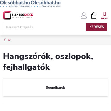
Ugrás
KOSÁR
a
fő
KERESÉS
tartalomhoz
tv
Hangszórók, oszlopok,
fejhallgatók
Soundbarok