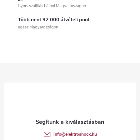
i
Gyors szállítás bárhol Magyarországon
s
Több mint 92 000 átvételi pont
t
egész Magyaroszágon
a
i
r
L
á
á
n
b
y
í
l
t
é
info
@
elektroshock.hu
á