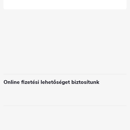
c
s
e
l
e
m
e
i
Online fizetési lehetőséget biztosítunk