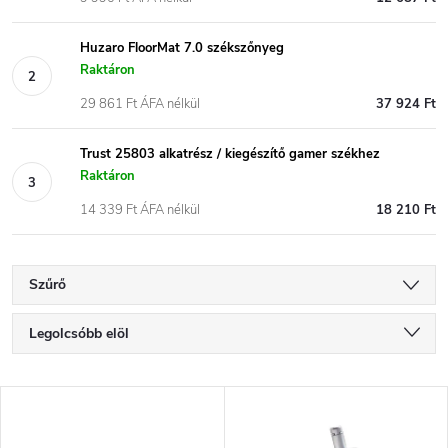
Huzaro FloorMat 7.0 székszőnyeg
Raktáron
29 861 Ft ÁFA nélkül
37 924 Ft
Trust 25803 alkatrész / kiegészítő gamer székhez
Raktáron
14 339 Ft ÁFA nélkül
18 210 Ft
Szűrő
T
Legolcsóbb elöl
e
Legdrágább
T
Legnépszerűbb termékek
r