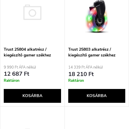
e
ABC szerint
m
r
é
m
k
é
Trust 25804 alkatrész /
e
Trust 25803 alkatrész /
kiegészítő gamer székhez
kiegészítő gamer székhez
k
k
9 990 Ft ÁFA nélkül
14 339 Ft ÁFA nélkül
e
12 687 Ft
18 210 Ft
r
Raktáron
Raktáron
k
e
KOSÁRBA
KOSÁRBA
l
n
i
d