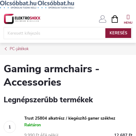
Ugrás
KOSÁR
a
fő
KERESÉS
tartalomhoz
PC-játékok
Gaming armchairs -
Accessories
Legnépszerűbb termékek
Trust 25804 alkatrész / kiegészítő gamer székhez
Raktáron
9 990 Ft ÁFA nélkül
12 687 Ft