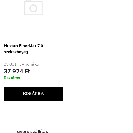
s
e
t
z
á
é
j
Huzaro FloorMat 7.0
s
székszőnyeg
a
29 861 Ft ÁFA nélkül
e
37 924 Ft
Raktáron
KOSÁRBA
L
gyors szállítás