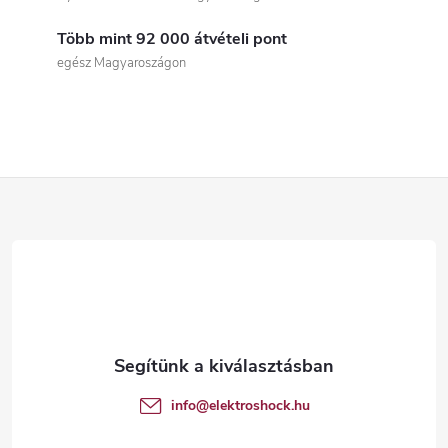
s
Több mint 92 000 átvételi pont
t
egész Magyaroszágon
a
i
r
L
á
á
n
b
y
í
l
t
é
info
@
elektroshock.hu
á