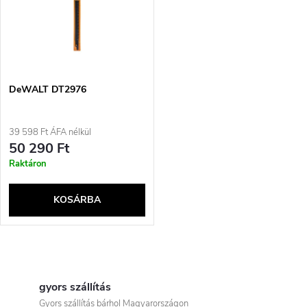
e
t
z
á
é
j
DeWALT DT2976
s
a
39 598 Ft ÁFA nélkül
e
50 290 Ft
Raktáron
KOSÁRBA
L
i
gyors szállítás
Gyors szállítás bárhol Magyarországon