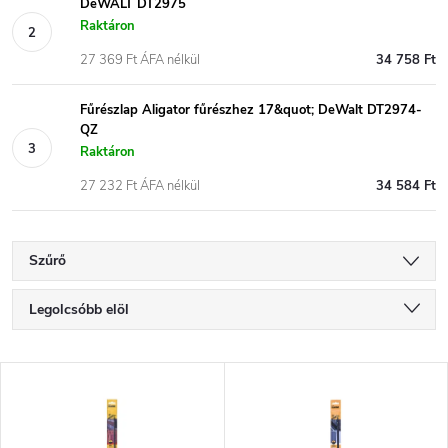
DeWALT DT2975
Raktáron
27 369 Ft ÁFA nélkül
34 758 Ft
Fűrészlap Aligator fűrészhez 17&quot; DeWalt DT2974-
QZ
Raktáron
27 232 Ft ÁFA nélkül
34 584 Ft
Szűrő
T
Legolcsóbb elöl
e
Legdrágább
T
Legnépszerűbb termékek
r
e
ABC szerint