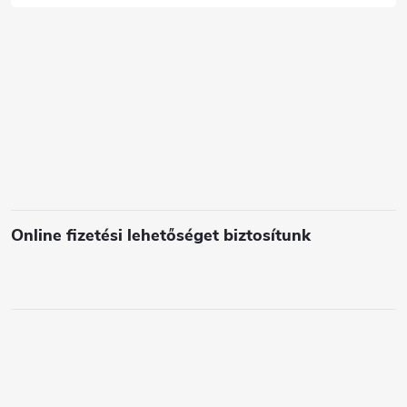
c
s
e
l
e
m
e
i
Online fizetési lehetőséget biztosítunk