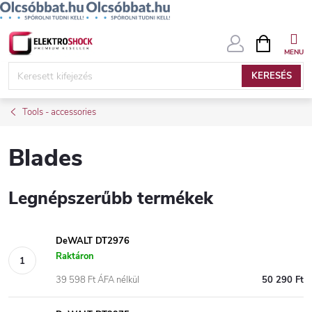
Ugrás
KOSÁR
a
fő
KERESÉS
tartalomhoz
Tools - accessories
Blades
Legnépszerűbb termékek
DeWALT DT2976
Raktáron
39 598 Ft ÁFA nélkül
50 290 Ft