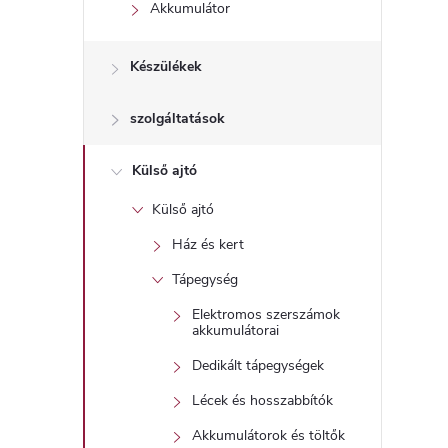
l
Akkumulátor
Készülékek
szolgáltatások
Külső ajtó
Külső ajtó
Ház és kert
Tápegység
Elektromos szerszámok
akkumulátorai
Dedikált tápegységek
Lécek és hosszabbítók
Akkumulátorok és töltők