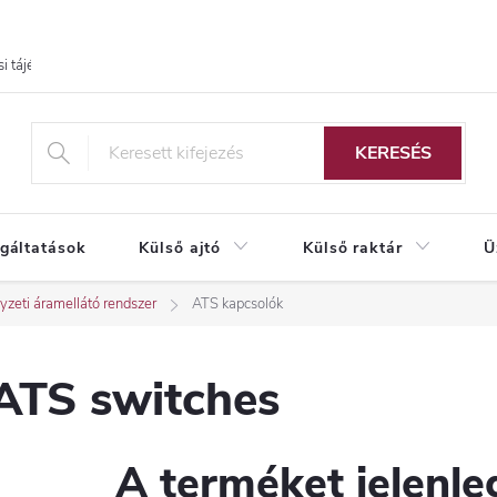
i tájékoztató
KERESÉS
lgáltatások
Külső ajtó
Külső raktár
Ü
yzeti áramellátó rendszer
ATS kapcsolók
ATS switches
A terméket jelenleg