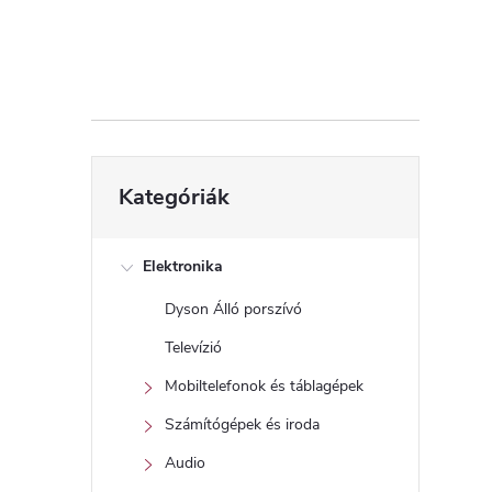
d
a
l
s
Kategóriák
Kategóriák
átugrása
ó
p
Elektronika
Dyson Álló porszívó
a
Televízió
n
Mobiltelefonok és táblagépek
Számítógépek és iroda
e
Audio