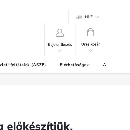
HUF
KOSÁR
Üres kosár
Bejelentkezés
zleti feltételek (ÁSZF)
Elérhetőségek
A vásárlás l
 előkészítjük.