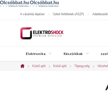
Ugrás
A vásárlás lépései
Üzleti feltételek (ÁSZF)
Adatkezelés
a
fő
tartalomhoz
Elektronika
Készülékek
szo
Külső ajtó
Külső ajtó
Tápegység
Vészhel
Kezdőlap
O
l