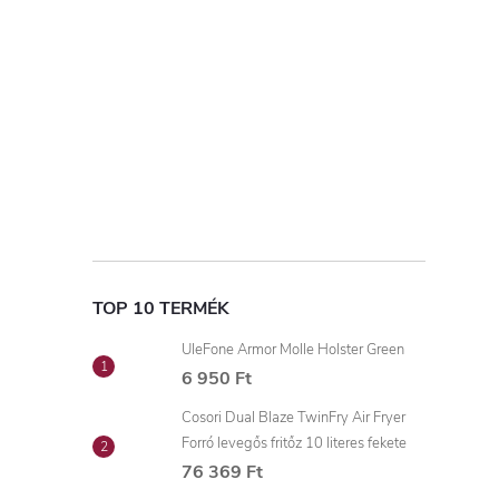
TOP 10 TERMÉK
UleFone Armor Molle Holster Green
6 950 Ft
Cosori Dual Blaze TwinFry Air Fryer
Forró levegős fritőz 10 literes fekete
76 369 Ft