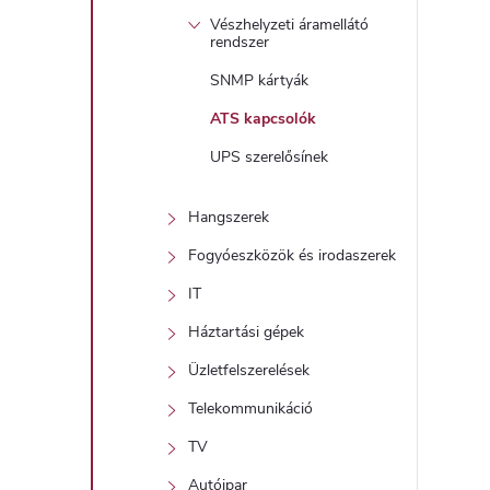
Vészhelyzeti áramellátó
rendszer
SNMP kártyák
ATS kapcsolók
UPS szerelősínek
Hangszerek
Fogyóeszközök és irodaszerek
IT
Háztartási gépek
Üzletfelszerelések
Telekommunikáció
TV
Autóipar