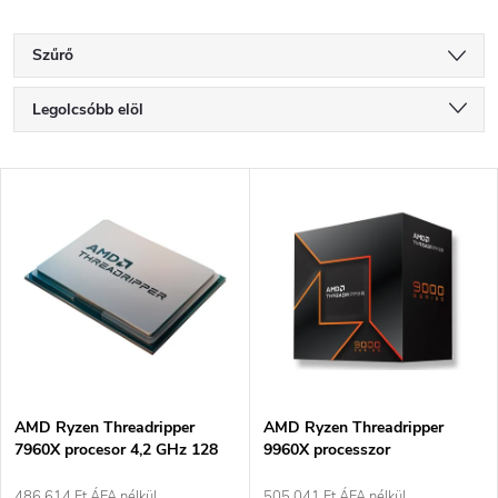
Szűrő
T
Legolcsóbb elöl
e
Legdrágább
T
Legnépszerűbb termékek
r
e
ABC szerint
m
r
é
m
k
é
e
AMD Ryzen Threadripper
AMD Ryzen Threadripper
7960X procesor 4,2 GHz 128
9960X processzor
k
MB L3 Tác
486 614 Ft ÁFA nélkül
505 041 Ft ÁFA nélkül