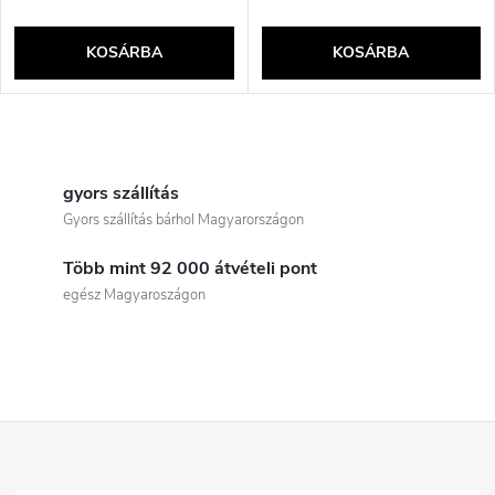
KOSÁRBA
KOSÁRBA
L
i
gyors szállítás
Gyors szállítás bárhol Magyarországon
s
Több mint 92 000 átvételi pont
t
egész Magyaroszágon
a
i
r
L
á