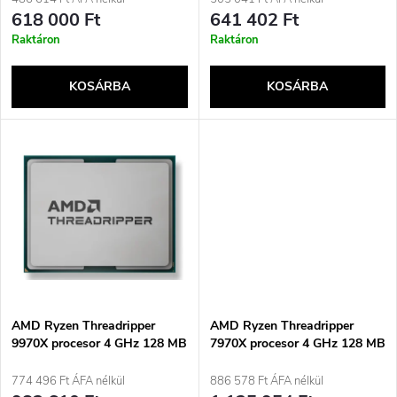
k
e
618 000 Ft
641 402 Ft
r
Raktáron
Raktáron
k
e
KOSÁRBA
KOSÁRBA
l
n
i
d
s
e
t
z
á
é
j
AMD Ryzen Threadripper
AMD Ryzen Threadripper
s
9970X procesor 4 GHz 128 MB
7970X procesor 4 GHz 128 MB
L3 Tác
L3
a
774 496 Ft ÁFA nélkül
886 578 Ft ÁFA nélkül