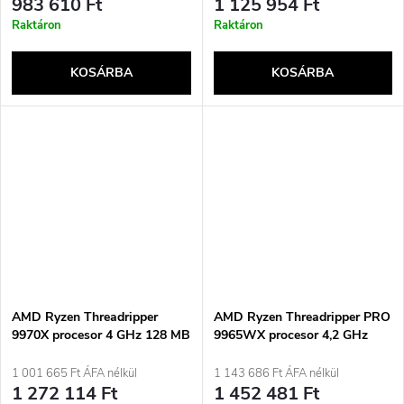
e
983 610 Ft
1 125 954 Ft
Raktáron
Raktáron
KOSÁRBA
KOSÁRBA
AMD Ryzen Threadripper
AMD Ryzen Threadripper PRO
9970X procesor 4 GHz 128 MB
9965WX procesor 4,2 GHz
L3 Krabice
128 MB L3 Tác
1 001 665 Ft ÁFA nélkül
1 143 686 Ft ÁFA nélkül
1 272 114 Ft
1 452 481 Ft