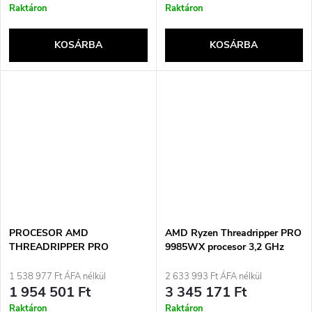
Raktáron
Raktáron
KOSÁRBA
KOSÁRBA
PROCESOR AMD
AMD Ryzen Threadripper PRO
THREADRIPPER PRO
9985WX procesor 3,2 GHz
7975WX (32C/64T) 4.0 GHZ
256 MB L3 Krabice
(5.3 GHZ TURBO) SOCKET
1 538 977 Ft ÁFA nélkül
2 633 993 Ft ÁFA nélkül
STR5 TDP 350W ZÁSOBNÍK
1 954 501 Ft
3 345 171 Ft
Raktáron
Raktáron