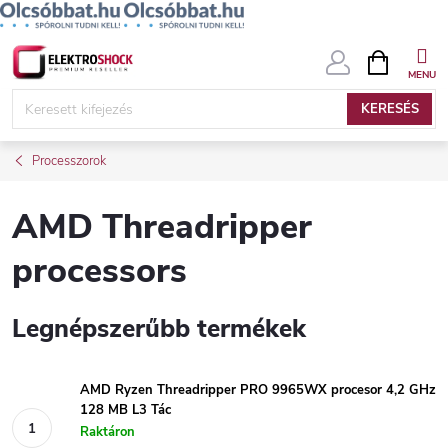
Ugrás
KOSÁR
a
fő
KERESÉS
tartalomhoz
Processzorok
AMD Threadripper
processors
Legnépszerűbb termékek
AMD Ryzen Threadripper PRO 9965WX procesor 4,2 GHz
128 MB L3 Tác
Raktáron