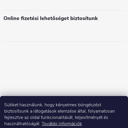
e
i
Online fizetési lehetőséget biztosítunk
Sütiket használunk, hogy kényelmes böngészést
biztosítsunk a látogatások elemzése által, folyamatosan
fejlesztve az oldal funkcionalitását, teljesítményét és
használhatóságát.
További információk