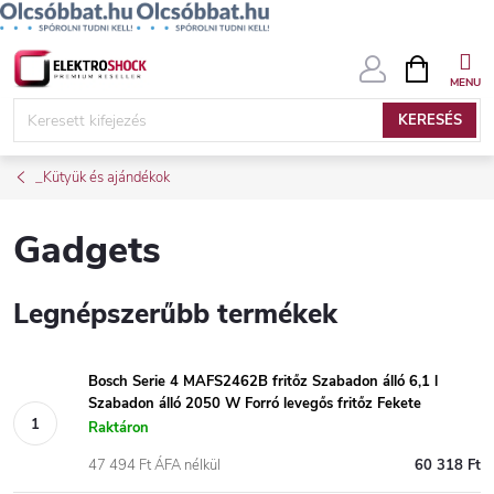
Ugrás
KOSÁR
a
fő
KERESÉS
tartalomhoz
_Kütyük és ajándékok
Gadgets
Legnépszerűbb termékek
Bosch Serie 4 MAFS2462B fritőz Szabadon álló 6,1 l
Szabadon álló 2050 W Forró levegős fritőz Fekete
Raktáron
47 494 Ft ÁFA nélkül
60 318 Ft