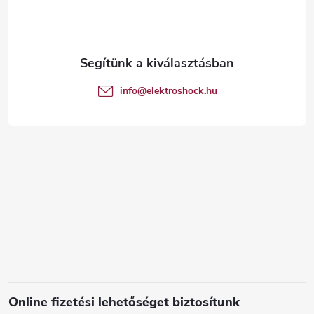
b
l
é
info
@
elektroshock.hu
c
Online fizetési lehetőséget biztosítunk