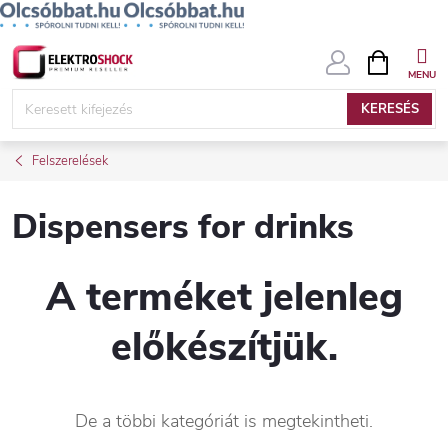
Ugrás
KOSÁR
a
fő
KERESÉS
tartalomhoz
Felszerelések
Dispensers for drinks
A terméket jelenleg
előkészítjük.
De a többi kategóriát is megtekintheti.