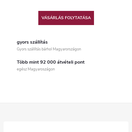
VÁSÁRLÁS FOLYTATÁSA
gyors szállítás
Gyors szállítás bárhol Magyarországon
Több mint 92 000 átvételi pont
egész Magyaroszágon
L
á