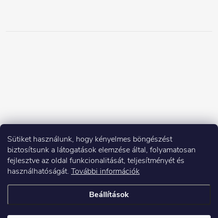
Sütiket használunk, hogy kényelmes böngészést
biztosítsunk a látogatások elemzése által, folyamatosan
fejlesztve az oldal funkcionalitását, teljesítményét és
használhatóságát.
További információk
Beállítások
Copyright 2026
Elektroshock.hu
. Minden jog fenntartva.