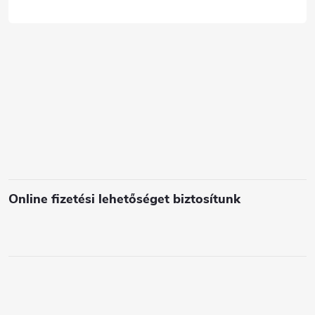
c
Online fizetési lehetőséget biztosítunk