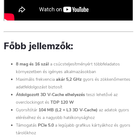
Főbb jellemzők:
8 mag és 16 szál
a csúcsteljesítményért többfeladatos
környezetben és igényes alkalmazásokban
Maximális frekvencia
akár 5,2 GHz
gyors és zökkenőmentes
adatfeldolgozást biztosít
Átdolgozott 3D V-Cache elhelyezés
teszi lehetővé az
overclockingot és
TDP 120 W
Gyorsítótár
104 MB (L2 + L3 3D V-Cache)
az adatok gyors
eléréséhez és a nagyobb hatékonysághoz
Támogatás
PCIe 5.0
a legújabb grafikus kártyákhoz és gyors
tárolókhoz