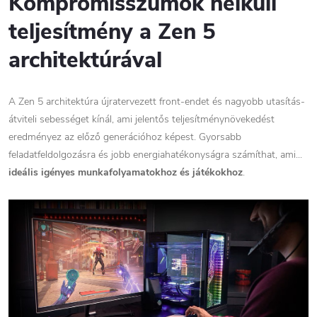
Kompromisszumok nélküli
teljesítmény a Zen 5
architektúrával
A Zen 5 architektúra újratervezett front-endet és nagyobb utasítás-
átviteli sebességet kínál, ami jelentős teljesítménynövekedést
eredményez az előző generációhoz képest. Gyorsabb
feladatfeldolgozásra és jobb energiahatékonyságra számíthat, ami...
ideális igényes munkafolyamatokhoz és játékokhoz
.