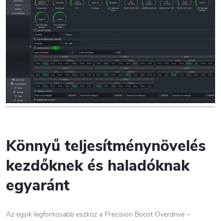
Könnyű teljesítménynövelés
kezdőknek és haladóknak
egyaránt
Az egyik legfontosabb eszköz a Precision Boost Overdrive –