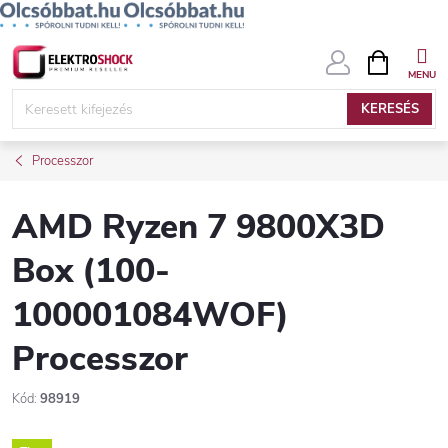
Ugrás
KOSÁR
a
fő
KERESÉS
tartalomhoz
Processzor
AMD Ryzen 7 9800X3D
Box (100-
100001084WOF)
Processzor
Kód:
98919