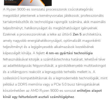
A Ryzen 9000-es sorozatú processzorok csúcskategóriás
megoldást jelentenek a keményvonalas játékosok, professzionális
tartalomkészítők és technológiai rajongók számára, akik maximális
teljesítményt, hatékonyságot és megbízhatóságot igényelnek.
Ezeknek a processzoroknak a lelke az úttörő
Zen 5
architektúra,
amely nagyobb energiahatékonyságot, optimalizált magonkénti
teljesítményt és a legigényesebb alkalmazások kezelésének
képességét kínálja. A fejlett
4 nm-es gyártási technológia
felhasználásával kitolják a számítástechnika határait, lehetővé téve
az adatfeldolgozás felgyorsítását, a gördülékenyebb multitaskingot
és a villámgyors reakciót a legnagyobb terhelés mellett is. A
széleskörű kompatibilitásnak és a legmodernebb technológiák, mint
például a DDR5 memória vagy a PCIe 5.0 busz támogatásának
köszönhetően az AMD Ryzen 9000-es sorozat
erőteljes alapot
kínál egy felturbózott asztali számítógéphez
.