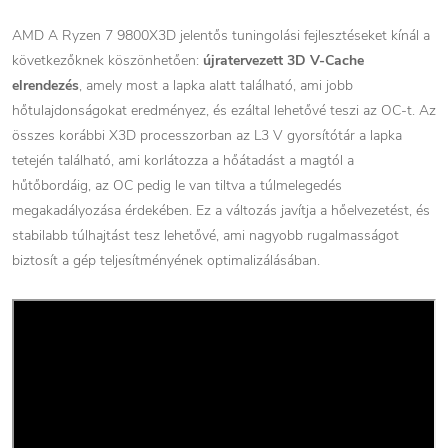
AMD A Ryzen 7 9800X3D jelentős tuningolási fejlesztéseket kínál a
következőknek köszönhetően:
újratervezett 3D V-Cache
elrendezés
, amely most a lapka alatt található, ami jobb
hőtulajdonságokat eredményez, és ezáltal lehetővé teszi az OC-t. Az
összes korábbi X3D processzorban az L3 V gyorsítótár a lapka
tetején található, ami korlátozza a hőátadást a magtól a
hűtőbordáig, az OC pedig le van tiltva a túlmelegedés
megakadályozása érdekében. Ez a változás javítja a hőelvezetést, és
stabilabb túlhajtást tesz lehetővé, ami nagyobb rugalmasságot
biztosít a gép teljesítményének optimalizálásában.