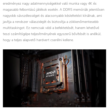
eredményez nagy adatmennyiségekkel való munka vagy 4K és
magasabb felbontású játékok esetén. A DDR5 memóriák jelentősen
nagyobb sávszélességet és alacsonyabb késleltetést kínálnak, ami
javítja a rendszer válaszidejét és biztosítja a zökkenőmentesebb
multitaskingot. Ez nemcsak védi a befektetését, hanem lehetővé
teszi számítógépe teljesítményének egyszerű bővítését is anélkül,
hogy a teljes alapvető hardvert cserélni kellene.