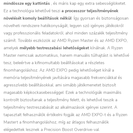
mindössze egy kattintás
, és máris kap egy extra sebességlöketet.
Ez a technológia lehetővé teszi
a processzor teljesítményének
növelését
komoly beállítások nélkül
. Így gyorsan és biztonságosan
növelheti rendszere hatékonyságát, legyen szó igényes játékokról
vagy professzionális feladatokról, ahol minden százalék teljesítmény
számít. További eszközök az AMD Ryzen Master és az AMD EXPO,
amelyek
mélyebb testreszabási lehetőségeket
kínálnak. A Ryzen
Master nemcsak automatikus, hanem manuális túlhajtást is lehetővé
tesz, beleértve a kifinomultabb beállításokat a részletes
finomhangoláshoz. Az AMD EXPO pedig lehetőséget kínál a
memória teljesítményének javítására magasabb frekvenciákkal és
agresszívebb beállításokkal, ami simább játékmenetet biztosít
magasabb képkockasebességgel. Ezek a technológiák maximális
kontrollt biztosítanak a teljesítmény felett, és lehetővé teszik a
teljesítmény testreszabását az alkalmazások igényei szerint. A
tapasztalt felhasználók értékelni fogják az AMD EXPO-t és a Ryzen
Mastert a finomhangoláshoz, míg az átlagos felhasználók
elégedettek lesznek a Precision Boost Overdrive-val.