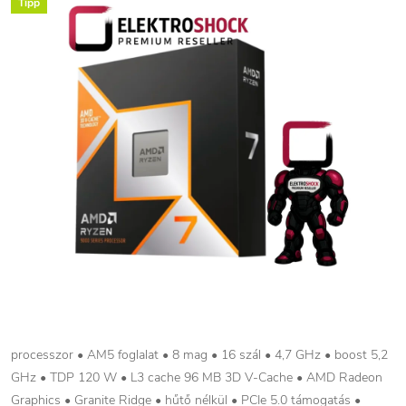
Tipp
processzor • AM5 foglalat • 8 mag • 16 szál • 4,7 GHz • boost 5,2
GHz • TDP 120 W • L3 cache 96 MB 3D V-Cache • AMD Radeon
Graphics • Granite Ridge • hűtő nélkül • PCIe 5.0 támogatás •