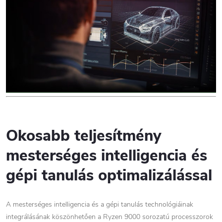
Okosabb teljesítmény
mesterséges intelligencia és
gépi tanulás optimalizálással
A mesterséges intelligencia és a gépi tanulás technológiáinak
integrálásának köszönhetően a Ryzen 9000 sorozatú processzorok