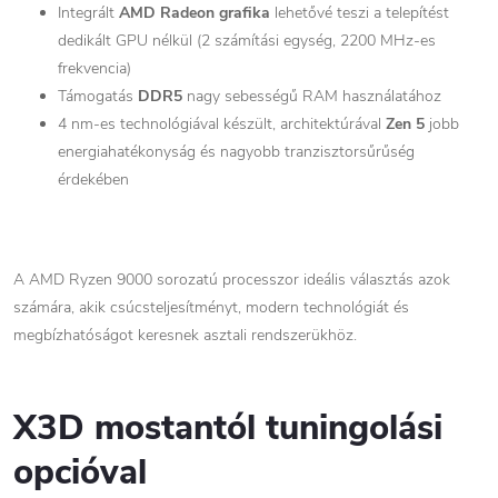
Integrált
AMD Radeon grafika
lehetővé teszi a telepítést
dedikált GPU nélkül (2 számítási egység, 2200 MHz-es
frekvencia)
Támogatás
DDR5
nagy sebességű RAM használatához
4 nm-es technológiával készült, architektúrával
Zen 5
jobb
energiahatékonyság és nagyobb tranzisztorsűrűség
érdekében
A AMD Ryzen 9000 sorozatú processzor ideális választás azok
számára, akik csúcsteljesítményt, modern technológiát és
megbízhatóságot keresnek asztali rendszerükhöz.
X3D mostantól tuningolási
opcióval