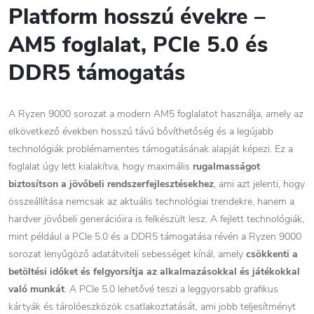
Platform hosszú évekre –
AM5 foglalat, PCIe 5.0 és
DDR5 támogatás
A Ryzen 9000 sorozat a modern AM5 foglalatot használja, amely az
elkövetkező években hosszú távú bővíthetőség és a legújabb
technológiák problémamentes támogatásának alapját képezi. Ez a
foglalat úgy lett kialakítva, hogy maximális
rugalmasságot
biztosítson a jövőbeli rendszerfejlesztésekhez
, ami azt jelenti, hogy
összeállítása nemcsak az aktuális technológiai trendekre, hanem a
hardver jövőbeli generációira is felkészült lesz. A fejlett technológiák,
mint például a PCIe 5.0 és a DDR5 támogatása révén a Ryzen 9000
sorozat lenyűgöző adatátviteli sebességet kínál, amely
csökkenti a
betöltési időket és felgyorsítja az alkalmazásokkal és játékokkal
való munkát
. A PCIe 5.0 lehetővé teszi a leggyorsabb grafikus
kártyák és tárolóeszközök csatlakoztatását, ami jobb teljesítményt