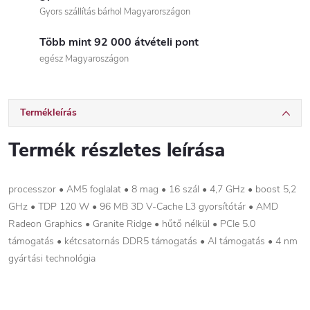
Gyors szállítás bárhol Magyarországon
Több mint 92 000 átvételi pont
egész Magyaroszágon
Termékleírás
Termék részletes leírása
processzor • AM5 foglalat • 8 mag • 16 szál • 4,7 GHz • boost 5,2
GHz • TDP 120 W • 96 MB 3D V-Cache L3 gyorsítótár • AMD
Radeon Graphics • Granite Ridge • hűtő nélkül • PCIe 5.0
támogatás • kétcsatornás DDR5 támogatás • AI támogatás • 4 nm
gyártási technológia