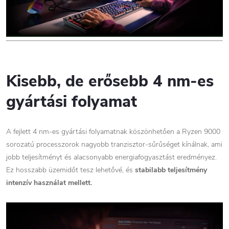
Kisebb, de erősebb 4 nm-es
gyártási folyamat
A fejlett 4 nm-es gyártási folyamatnak köszönhetően a Ryzen 9000
sorozatú processzorok nagyobb tranzisztor-sűrűséget kínálnak, ami
jobb teljesítményt és alacsonyabb energiafogyasztást eredményez.
Ez hosszabb üzemidőt tesz lehetővé, és
stabilabb teljesítmény
intenzív használat mellett.