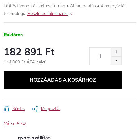
DDR5 támogatás két csatornán • AI támogatás • 4 nm gyártási
technológia
Részletes információ
Raktáron
182 891 Ft
144 009 Ft ÁFA nélkül
Egységár:
HOZZÁADÁS A KOSÁRHOZ
Kérdés
Megosztás
Márka:
AMD
gyors szállítás