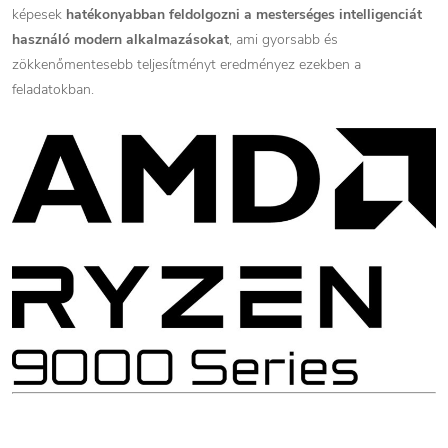
képesek
hatékonyabban feldolgozni a mesterséges intelligenciát
használó modern alkalmazásokat
, ami gyorsabb és
zökkenőmentesebb teljesítményt eredményez ezekben a
feladatokban.