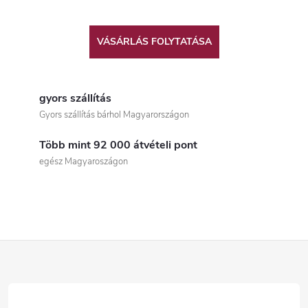
VÁSÁRLÁS FOLYTATÁSA
gyors szállítás
Gyors szállítás bárhol Magyarországon
Több mint 92 000 átvételi pont
egész Magyaroszágon
L
á