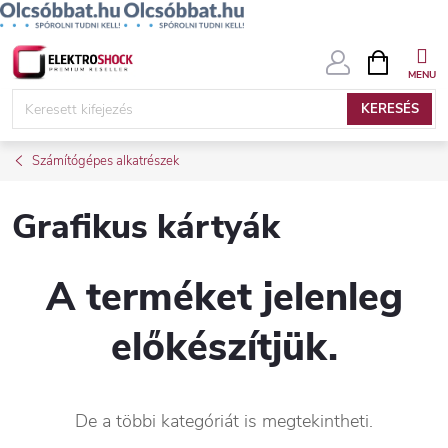
Ugrás
KOSÁR
a
fő
KERESÉS
tartalomhoz
Számítógépes alkatrészek
Grafikus kártyák
A terméket jelenleg
előkészítjük.
De a többi kategóriát is megtekintheti.