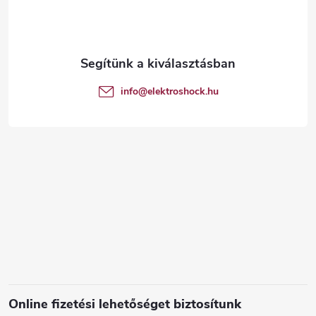
b
l
é
info
@
elektroshock.hu
c
Online fizetési lehetőséget biztosítunk