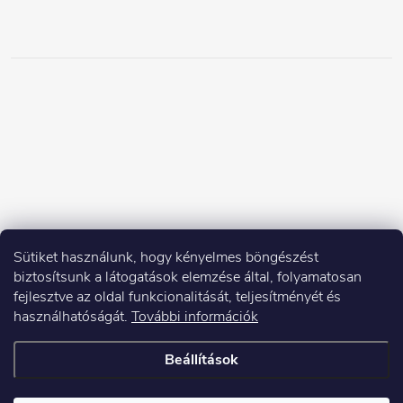
Sütiket használunk, hogy kényelmes böngészést
biztosítsunk a látogatások elemzése által, folyamatosan
fejlesztve az oldal funkcionalitását, teljesítményét és
használhatóságát.
További információk
Beállítások
Copyright 2026
Elektroshock.hu
. Minden jog fenntartva.