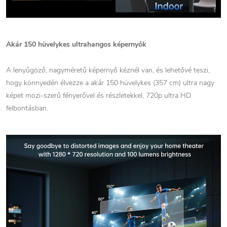
Akár 150 hüvelykes ultrahangos képernyők
A lenyűgöző, nagyméretű képernyő kéznél van, és lehetővé teszi,
hogy könnyedén élvezze a akár 150 hüvelykes (357 cm) ultra nagy
képet mozi-szerű fényerővel és részletekkel, 720p ultra HD
felbontásban.