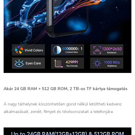
Akár 24 GB RAM + 512 GB ROM, 2 TB-os TF kártya támogatás
A nagy tárhelynek köszönhetően gond nélkül letöltheti kedvenc
alkalmazásait, zenéit, filmjeit és tévésorozatait a telefonjára.