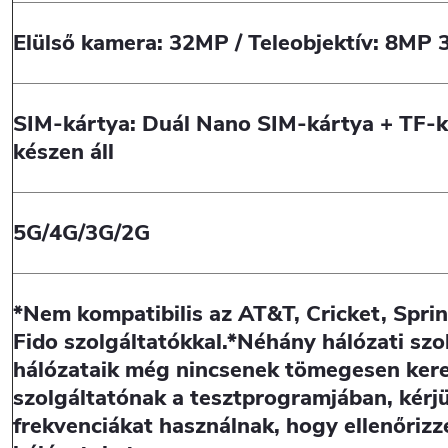
Elülső kamera: 32MP / Teleobjektív: 8MP 
SIM-kártya: Duál Nano SIM-kártya + TF-ká
készen áll
5G/4G/3G/2G
*Nem
kompatibilis az AT&T, Cricket, Spri
Fido szolgáltatókkal.*Néhány hálózati szo
hálózataik még nincsenek tömegesen kere
szolgáltatónak a tesztprogramjában, kérjü
frekvenciákat használnak, hogy ellenőrizz