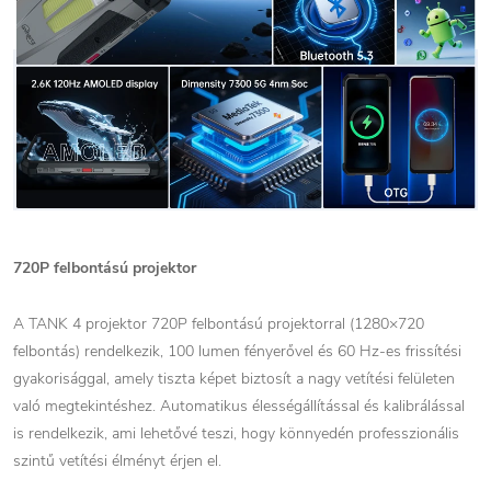
720P felbontású projektor
A TANK 4 projektor 720P felbontású projektorral (1280×720
felbontás) rendelkezik, 100 lumen fényerővel és 60 Hz-es frissítési
gyakorisággal, amely tiszta képet biztosít a nagy vetítési felületen
való megtekintéshez. Automatikus élességállítással és kalibrálással
is rendelkezik, ami lehetővé teszi, hogy könnyedén professzionális
szintű vetítési élményt érjen el.