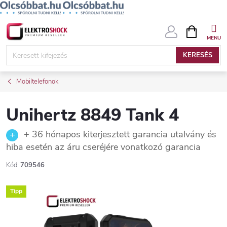
Ugrás
KOSÁR
a
fő
KERESÉS
tartalomhoz
Mobiltelefonok
Unihertz 8849 Tank 4
+ 36 hónapos kiterjesztett garancia utalvány és
hiba esetén az áru cseréjére vonatkozó garancia
Kód:
709546
Tipp