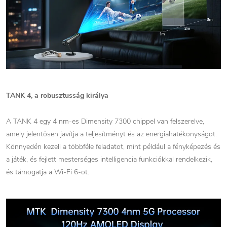
TANK 4, a robusztusság királya
A TANK 4 egy 4 nm-es Dimensity 7300 chippel van felszerelve,
amely jelentősen javítja a teljesítményt és az energiahatékonyságot.
Könnyedén kezeli a többféle feladatot, mint például a fényképezés és
a játék, és fejlett mesterséges intelligencia funkciókkal rendelkezik,
és támogatja a Wi-Fi 6-ot.