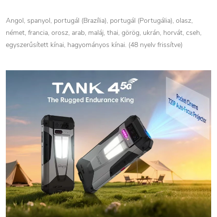
Angol, spanyol, portugál (Brazília), portugál (Portugália), olasz,
német, francia, orosz, arab, maláj, thai, görög, ukrán, horvát, cseh,
egyszerűsített kínai, hagyományos kínai. (48 nyelv frissítve)