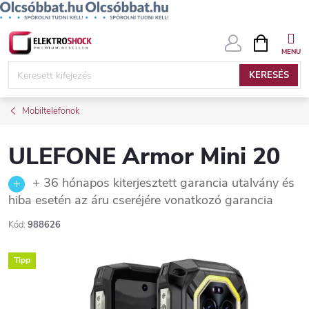
Ugrás
KOSÁR
a
fő
KERESÉS
tartalomhoz
Mobiltelefonok
ULEFONE Armor Mini 20
+ 36 hónapos kiterjesztett garancia utalvány és
hiba esetén az áru cseréjére vonatkozó garancia
Kód:
988626
Tipp