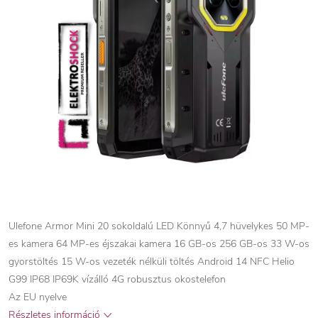
Ulefone Armor Mini 20 sokoldalú LED Könnyű 4,7 hüvelykes 50 MP-
es kamera 64 MP-es éjszakai kamera 16 GB-os 256 GB-os 33 W-os
gyorstöltés 15 W-os vezeték nélküli töltés Android 14 NFC Helio
G99 IP68 IP69K vízálló 4G robusztus okostelefon
Az EU nyelve
Részletes információ