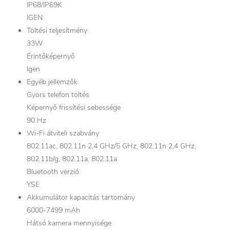
IP68/IP69K
IGEN
Töltési teljesítmény
33W
Érintőképernyő
Igen
Egyéb jellemzők
Gyors telefon töltés
Képernyő frissítési sebessége
90 Hz
Wi-Fi átviteli szabvány
802.11ac, 802.11n 2,4 GHz/5 GHz, 802.11n 2,4 GHz,
802.11b/g, 802.11a, 802.11a
Bluetooth verzió
YSE
Akkumulátor kapacitás tartomány
6000-7499 mAh
Hátsó kamera mennyisége