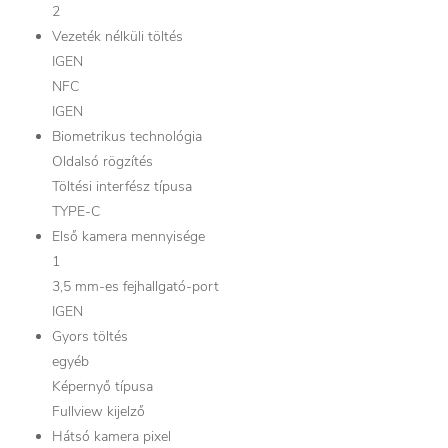
2
Vezeték nélküli töltés
IGEN
NFC
IGEN
Biometrikus technológia
Oldalsó rögzítés
Töltési interfész típusa
TYPE-C
Első kamera mennyisége
1
3,5 mm-es fejhallgató-port
IGEN
Gyors töltés
egyéb
Képernyő típusa
Fullview kijelző
Hátsó kamera pixel