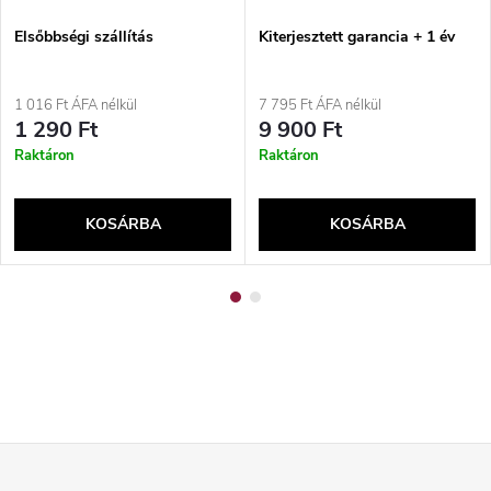
Elsőbbségi szállítás
Kiterjesztett garancia + 1 év
1 016 Ft ÁFA nélkül
7 795 Ft ÁFA nélkül
1 290 Ft
9 900 Ft
Raktáron
Raktáron
KOSÁRBA
KOSÁRBA
L