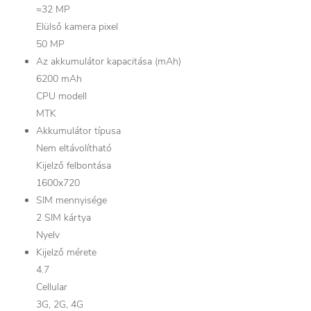
≈32 MP
Elülső kamera pixel
50 MP
Az akkumulátor kapacitása (mAh)
6200 mAh
CPU modell
MTK
Akkumulátor típusa
Nem eltávolítható
Kijelző felbontása
1600x720
SIM mennyisége
2 SIM kártya
Nyelv
Kijelző mérete
4.7
Cellular
3G, 2G, 4G