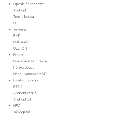
Operációs rendszer
Android
Tétel állapota
Új
Tervezés
BAR
Márkanév
ULEFON
Eredet
kína szárazföldi része
Kártya típusa
Nano+Nano/microSD
Bluetooth verzió
BT5.2
Android verzió
Android 14
NFC
Támogatás