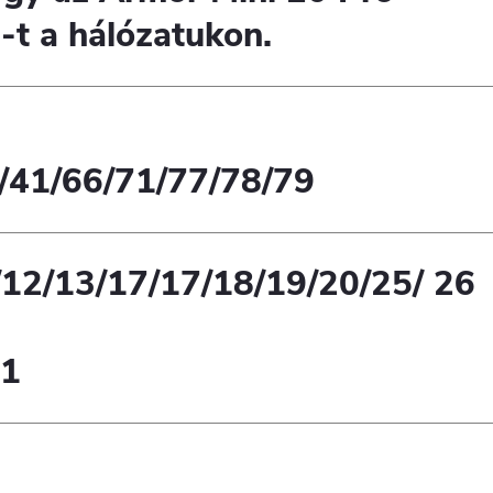
-t a hálózatukon.
0/41/66/71/77/78/79
/12/13/17/17/18/19/20/25/ 26
41