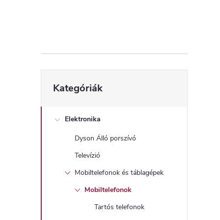
d
a
l
s
Kategóriák
Kategóriák
átugrása
ó
p
Elektronika
Dyson Álló porszívó
a
Televízió
n
Mobiltelefonok és táblagépek
Mobiltelefonok
e
Tartós telefonok