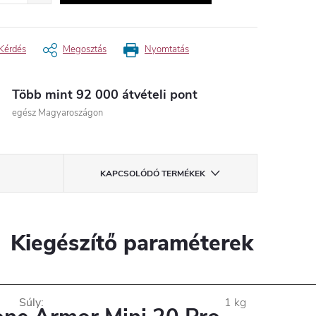
Kérdés
Megosztás
Nyomtatás
Több mint 92 000 átvételi pont
egész Magyaroszágon
KAPCSOLÓDÓ TERMÉKEK
Kiegészítő paraméterek
Súly
:
1 kg