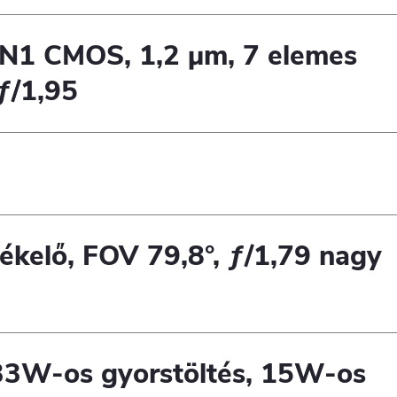
GN1 CMOS, 1,2 μm, 7 elemes
ƒ/1,95
kelő, FOV 79,8°, ƒ/1,79 nagy
33W-os gyorstöltés, 15W-os