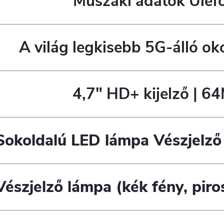
Műszaki adatok Ulef
A világ legkisebb 5G-álló oko
4,7" HD+ kijelző |
64M
Sokoldalú LED lámpa Vészjelző
Vészjelző lámpa (kék fény, piros