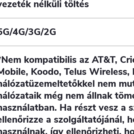
vezeték nélküli töltés
5G/4G/3G/2G
*Nem kompatibilis az AT&T, Cric
Mobile, Koodo, Telus Wireless,
hálózatüzemeltetőkkel
nem mut
hálózataik még nem állnak töm
használatban. Ha részt vesz a 
ellenőrizze a szolgáltatójánál,
használnak, így ellenőrizheti, 