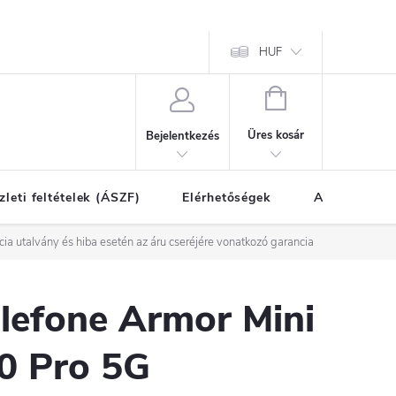
HUF
KOSÁR
Üres kosár
Bejelentkezés
zleti feltételek (ÁSZF)
Elérhetőségek
A vásárlás l
cia utalvány és hiba esetén az áru cseréjére vonatkozó garancia
lefone Armor Mini
0 Pro 5G