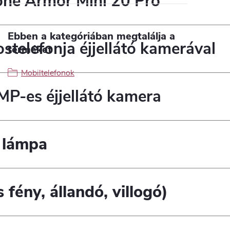
one Armor Mini 20 Pro
Ebben a kategóriában megtalálja a
stelefonja éjjellátó kamerával
terméket
Mobiltelefonok
P-es éjjellátó kamera
 lámpa
 fény, állandó, villogó)