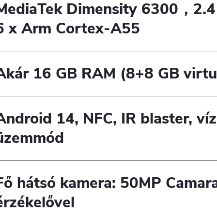
MediaTek Dimensity 6300，2.4
6 x Arm Cortex-A55
Akár 16 GB RAM (8+8 GB virtu
Android 14, NFC, IR blaster, víz
üzemmód
Fő hátsó kamera: 50MP Camara,
érzékelővel