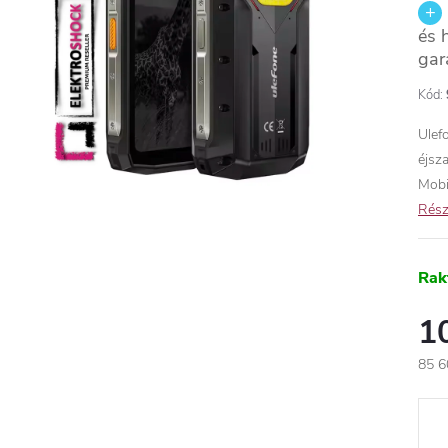
és 
gar
Kód:
Ulef
éjsz
Mobi
Rész
Rak
1
85 6
Egys