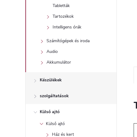
l
Tabletták
Tartozékok
Intelligens órák
Számítógépek és iroda
Audio
Akkumulátor
Készülékek
szolgáltatások
Külső ajtó
Külső ajtó
Ház és kert