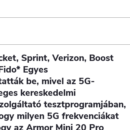
ket, Sprint, Verizon, Boost
 Fido* Egyes
atták be, mivel az 5G-
eges kereskedelmi
szolgáltató tesztprogramjában,
 hogy milyen 5G frekvenciákat
hogy az Armor Mini 20 Pro