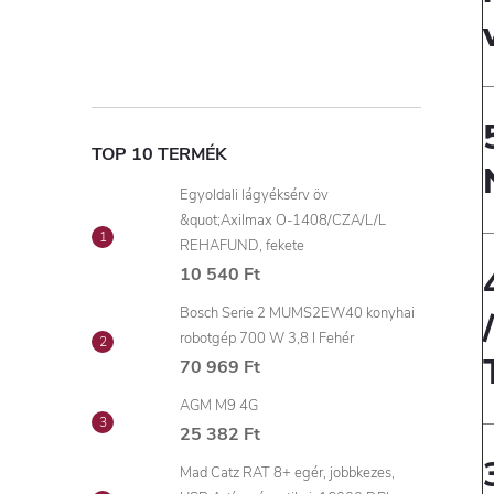
TOP 10 TERMÉK
Egyoldali lágyéksérv öv
&quot;Axilmax O-1408/CZA/L/L
REHAFUND, fekete
10 540 Ft
Bosch Serie 2 MUMS2EW40 konyhai
robotgép 700 W 3,8 l Fehér
70 969 Ft
AGM M9 4G
25 382 Ft
Mad Catz RAT 8+ egér, jobbkezes,