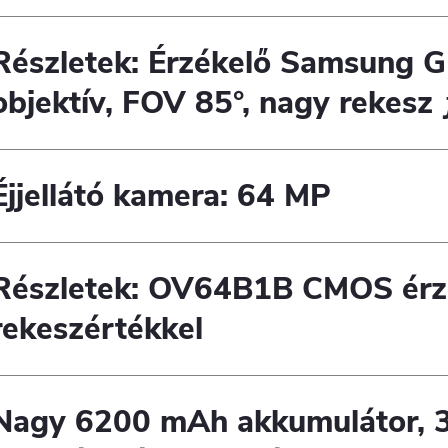
Részletek: Érzékelő Samsung 
objektív, FOV 85°, nagy rekesz 
Éjjellátó kamera: 64 MP
Részletek: OV64B1B CMOS érzé
rekeszértékkel
Nagy 6200 mAh akkumulátor, 