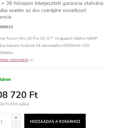
+ 36 hónapos kiterjesztett garancia utalvány
hiba esetén az áru cseréjére vonatkozó
ancia
988615
one Armor Mini 20 Pro 5G 4,7" strapabíró telefon 64MP
akai kamera Android 14 okostelefon 6200mAh LED
ltelefon
letes információ
táron
08 720 Ft
06 Ft ÁFA nélkül
égár:
HOZZÁADÁS A KOSÁRHOZ