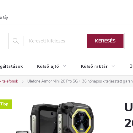
i tájékoztató
KERESÉS
lgáltatások
Külső ajtó
Külső raktár
Ü
iltelefonok
Ulefone Armor Mini 20 Pro 5G
+ 36 hónapos kiterjesztett garan
U
Tipp
2