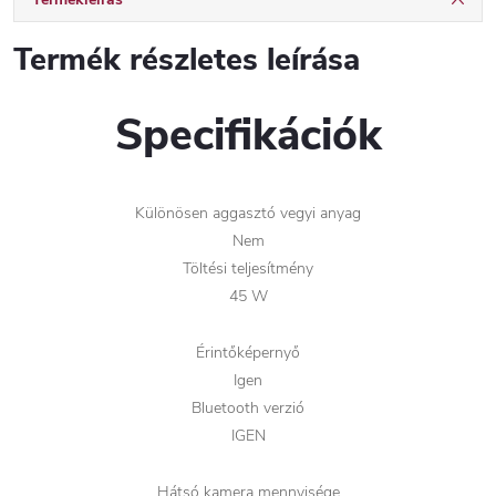
Termék részletes leírása
Specifikációk
Különösen aggasztó vegyi anyag
Nem
Töltési teljesítmény
45 W
Érintőképernyő
Igen
Bluetooth verzió
IGEN
Hátsó kamera mennyisége