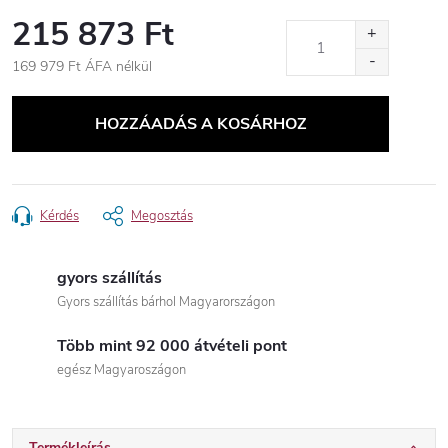
215 873 Ft
169 979 Ft ÁFA nélkül
Egységár:
HOZZÁADÁS A KOSÁRHOZ
Kérdés
Megosztás
gyors szállítás
Gyors szállítás bárhol Magyarországon
Több mint 92 000 átvételi pont
egész Magyaroszágon
Termékleírás