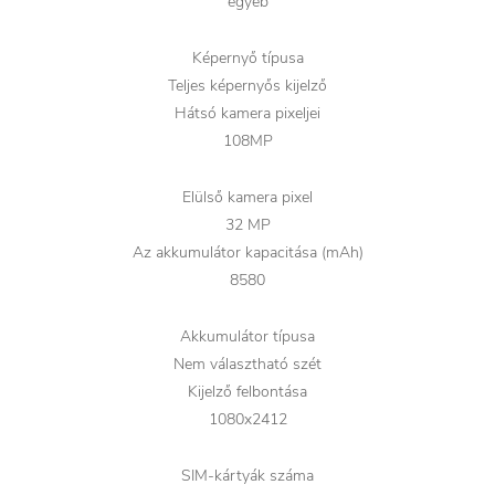
egyéb
Képernyő típusa
Teljes képernyős kijelző
Hátsó kamera pixeljei
108MP
Elülső kamera pixel
32 MP
Az akkumulátor kapacitása (mAh)
8580
Akkumulátor típusa
Nem választható szét
Kijelző felbontása
1080x2412
SIM-kártyák száma