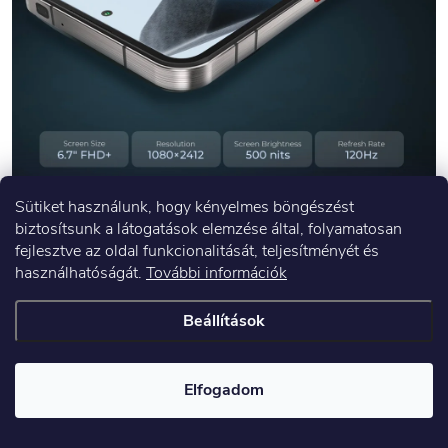
Sütiket használunk, hogy kényelmes böngészést
biztosítsunk a látogatások elemzése által, folyamatosan
fejlesztve az oldal funkcionalitását, teljesítményét és
Vita
használhatóságát.
További információk
Beállítások
Kapcsolódó termékek
Elfogadom
Tipp
Tipp