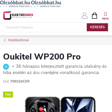
Ugrás
KOSÁR
a
fő
KERESÉS
tartalomhoz
Mobiltelefonok
Oukitel WP200 Pro
+ 36 hónapos kiterjesztett garancia utalvány és
hiba esetén az áru cseréjére vonatkozó garancia
Kód:
709324/CER
Tipp