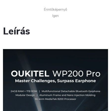
Érintőképernyő
Igen
Leírás