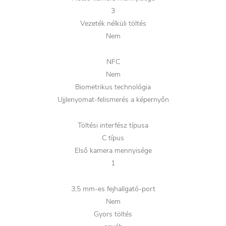
3
Vezeték nélküli töltés
Nem
NFC
Nem
Biometrikus technológia
Ujjlenyomat-felismerés a képernyőn
Töltési interfész típusa
C típus
Első kamera mennyisége
1
3,5 mm-es fejhallgató-port
Nem
Gyors töltés