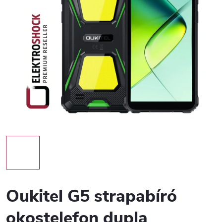
Oukitel G5 strapabíró
okostelefon dupla