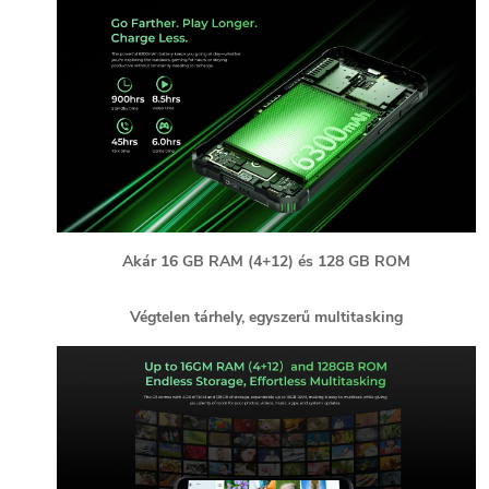
Akár 16 GB RAM (4+12) és 128 GB ROM
Végtelen tárhely, egyszerű multitasking