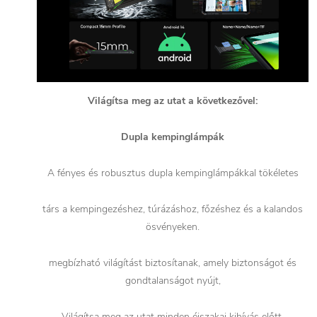
Világítsa meg az utat a következővel:
Dupla kempinglámpák
A fényes és robusztus dupla kempinglámpákkal tökéletes
társ a kempingezéshez, túrázáshoz, főzéshez és a kalandos
ösvényeken.
megbízható világítást biztosítanak, amely biztonságot és
gondtalanságot nyújt,
Világítsa meg az utat minden éjszakai kihívás előtt.