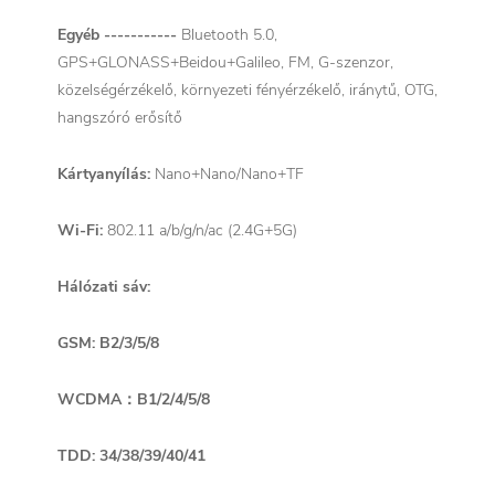
Egyéb -----------
Bluetooth 5.0,
GPS+GLONASS+Beidou+Galileo, FM, G-szenzor,
közelségérzékelő, környezeti fényérzékelő, iránytű, OTG,
hangszóró erősítő
Kártyanyílás:
Nano+Nano/Nano+TF
Wi-Fi:
802.11 a/b/g/n/ac (2.4G+5G)
Hálózati sáv:
GSM: B2/3/5/8
WCDMA：B1/2/4/5/8
TDD: 34/38/39/40/41