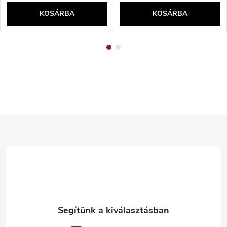
KOSÁRBA
KOSÁRBA
L
á
b
l