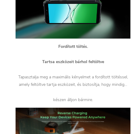
Fordított töltés.
Tartsa eszközeit bárhol feltöltve
Tapasztalja meg a maximális kényelmet a fordított töltéssel,
amely feltöltve tartja eszközeit, és biztosítja, hogy mindig...
készen álljon bármire.