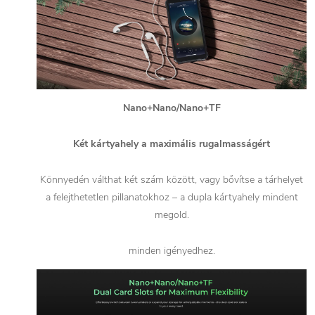
Nano+Nano/Nano+TF
Két kártyahely a maximális rugalmasságért
Könnyedén válthat két szám között, vagy bővítse a tárhelyet
a felejthetetlen pillanatokhoz – a dupla kártyahely mindent
megold.
minden igényedhez.