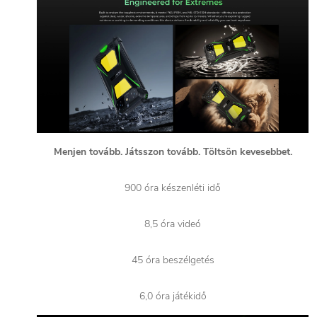
Menjen tovább. Játsszon tovább. Töltsön kevesebbet.
900 óra készenléti idő
8,5 óra videó
45 óra beszélgetés
6,0 óra játékidő