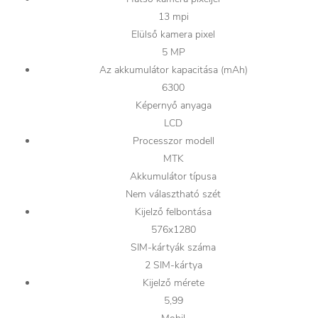
13 mpi
Elülső kamera pixel
5 MP
Az akkumulátor kapacitása (mAh)
6300
Képernyő anyaga
LCD
Processzor modell
MTK
Akkumulátor típusa
Nem választható szét
Kijelző felbontása
576x1280
SIM-kártyák száma
2 SIM-kártya
Kijelző mérete
5,99