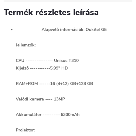
Termék részletes leírása
Alapvető információk: Oukitel G5
Jellemzők:
CPU --------------- Unisoc T310
Kijelző -----------5,99" HD
RAM+ROM ------16 (4+12) GB+128 GB
Valódi kamera ---- 13MP
Akkumulátor ----------6300mAh
Projektor: