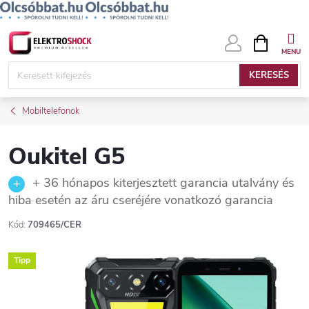
Ugrás
KOSÁR
a
fő
KERESÉS
tartalomhoz
Mobiltelefonok
Oukitel G5
+ 36 hónapos kiterjesztett garancia utalvány és
hiba esetén az áru cseréjére vonatkozó garancia
Kód:
709465/CER
Tipp