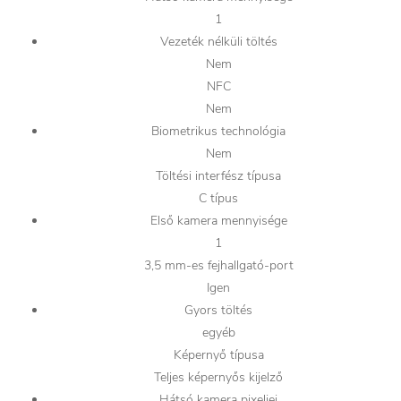
1
Vezeték nélküli töltés
Nem
NFC
Nem
Biometrikus technológia
Nem
Töltési interfész típusa
C típus
Első kamera mennyisége
1
3,5 mm-es fejhallgató-port
Igen
Gyors töltés
egyéb
Képernyő típusa
Teljes képernyős kijelző
Hátsó kamera pixeljei