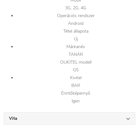
Mobil
3G, 2G, 4G
Operációs rendszer
Android
Tétel állapota
Új
Márkanév
TANÁR
OUKITEL modell
G5
Kivitel
BAR
Érintőképernyő
Igen
Vita