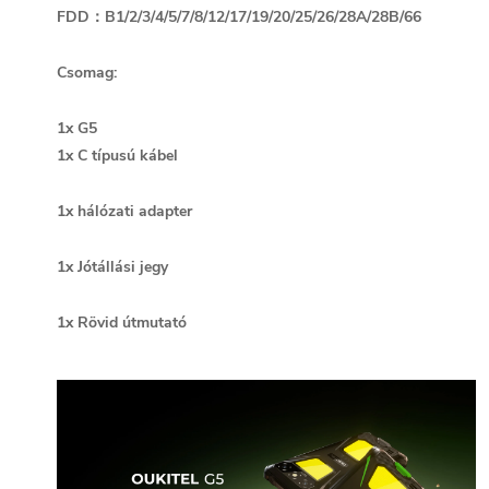
FDD：B1/2/3/4/5/7/8/12/17/19/20/25/26/28A/28B/66
Csomag:
1x G5
1x C típusú kábel
1x hálózati adapter
1x Jótállási jegy
1x Rövid útmutató