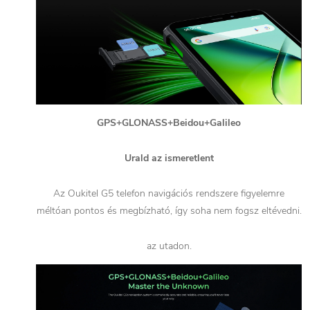
GPS+GLONASS+Beidou+Galileo
Urald az ismeretlent
Az Oukitel G5 telefon navigációs rendszere figyelemre
méltóan pontos és megbízható, így soha nem fogsz eltévedni.
az utadon.