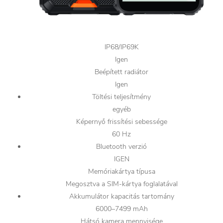
IP68/IP69K
Igen
Beépített radiátor
Igen
Töltési teljesítmény
egyéb
Képernyő frissítési sebessége
60 Hz
Bluetooth verzió
IGEN
Memóriakártya típusa
Megosztva a SIM-kártya foglalatával
Akkumulátor kapacitás tartomány
6000–7499 mAh
Hátsó kamera mennyisége