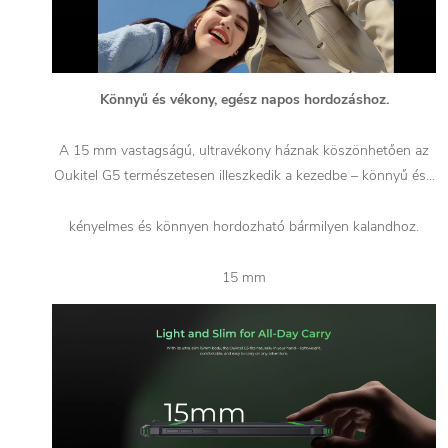
Könnyű és vékony, egész napos hordozáshoz.
A 15 mm vastagságú, ultravékony háznak köszönhetően az
Oukitel G5 természetesen illeszkedik a kezedbe – könnyű és...
kényelmes és könnyen hordozható bármilyen kalandhoz.
15 mm