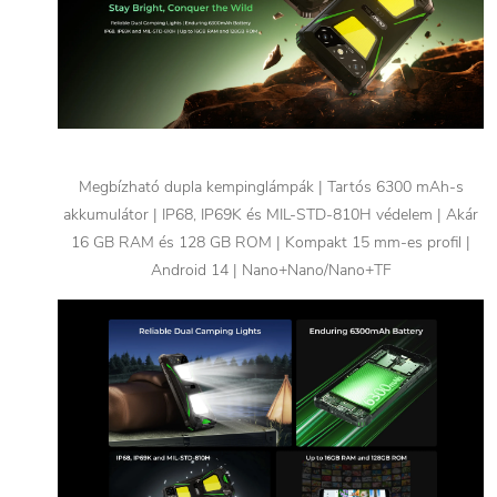
Megbízható dupla kempinglámpák | Tartós 6300 mAh-s
akkumulátor | IP68, IP69K és MIL-STD-810H védelem | Akár
16 GB RAM és 128 GB ROM | Kompakt 15 mm-es profil |
Android 14 | Nano+Nano/Nano+TF