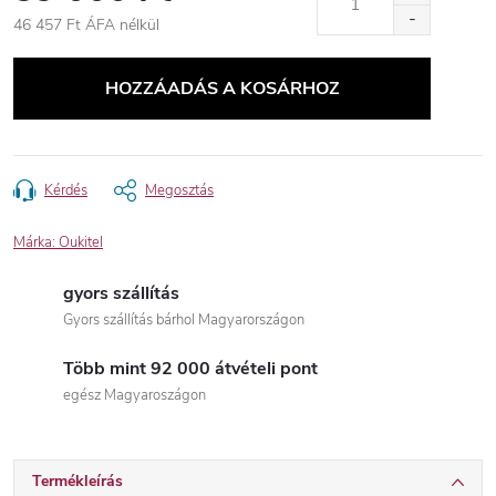
46 457 Ft ÁFA nélkül
Egységár:
HOZZÁADÁS A KOSÁRHOZ
Kérdés
Megosztás
Márka:
Oukitel
gyors szállítás
Gyors szállítás bárhol Magyarországon
Több mint 92 000 átvételi pont
egész Magyaroszágon
Termékleírás