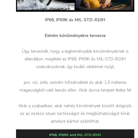
IP68, IP69K és MIL-STD-810H
Extrém körülményekre tervezve
Úgy tervezték, hogy a legkeményebb körülményeknek is
ellenálljon, megfelel az IP68, IP69K és MIL-STD-810H
szabványoknak, így kiváló védelmet nyújt.
por, víz, ütés, extrém hőmérséklet és akár 1,5 méteres
magasságból való leesés ellen. Akár durva terepet fedez fel
Akár a szabadban, akár nehéz körülmények között dolgozik,
ez az eszköz olyan tartósságot és megbízhatóságot kínál,
amelyre bárhol számíthat.