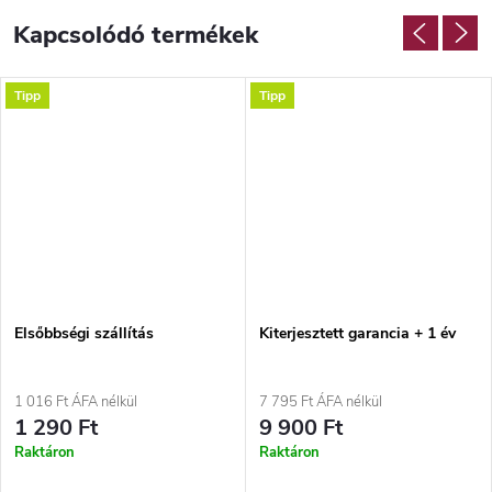
Kapcsolódó termékek
Tipp
Tipp
Elsőbbségi szállítás
Kiterjesztett garancia + 1 év
1 016 Ft ÁFA nélkül
7 795 Ft ÁFA nélkül
1 290 Ft
9 900 Ft
Raktáron
Raktáron