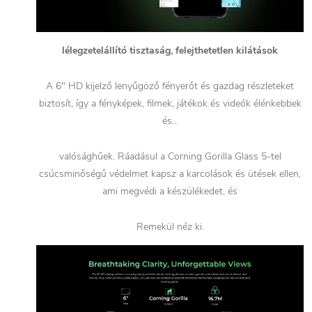
lélegzetelállító tisztaság, felejthetetlen kilátások
A 6" HD kijelző lenyűgöző fényerőt és gazdag részleteket
biztosít, így a fényképek, filmek, játékok és videók élénkebbek
és...
valósághűek. Ráadásul a Corning Gorilla Glass 5-tel
csúcsminőségű védelmet kapsz a karcolások és ütések ellen,
ami megvédi a készülékedet, és
Remekül néz ki.