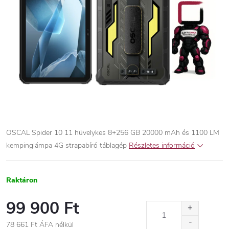
OSCAL Spider 10 11 hüvelykes 8+256 GB 20000 mAh és 1100 LM
kempinglámpa 4G strapabíró táblagép
Részletes információ
Raktáron
99 900 Ft
78 661 Ft ÁFA nélkül