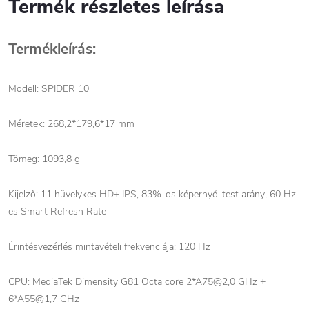
Termék részletes leírása
Termékleírás:
Modell: SPIDER 10
Méretek: 268,2*179,6*17 mm
Tömeg: 1093,8 g
Kijelző: 11 hüvelykes HD+ IPS, 83%-os képernyő-test arány, 60 Hz-
es Smart Refresh Rate
Érintésvezérlés mintavételi frekvenciája: 120 Hz
CPU: MediaTek Dimensity G81 Octa core 2*A75@2,0 GHz +
6*A55@1,7 GHz