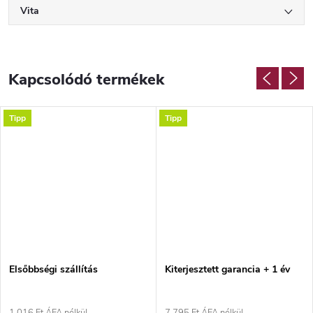
Vita
Kapcsolódó termékek
Tipp
Tipp
Elsőbbségi szállítás
Kiterjesztett garancia + 1 év
1 016 Ft ÁFA nélkül
7 795 Ft ÁFA nélkül