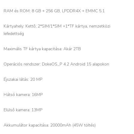
RAM és ROM: 8 GB + 256 GB, LPDDR4X + EMMC 5.1
Kártyahely: Kettő; 2*SIM/1*SIM +1*TF kártya, nemzetközi
lefedettség
Maximális TF kártya kapacitása: Akár 2TB
Operációs rendszer: DokeOS_P 4.2 Android 15 alapokon
Éjszakai látás: 20 MP
Hátsó kamera: 16MP
Elülső kamera: 13MP
Akkumulátor kapacitása: 20000mAh (45W töltés)