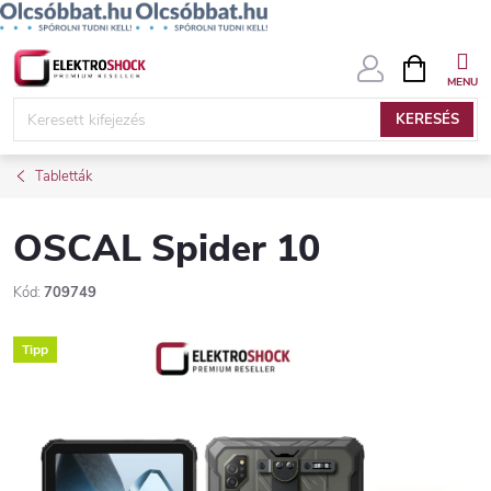
Ugrás
KOSÁR
a
fő
KERESÉS
tartalomhoz
Tabletták
OSCAL Spider 10
Kód:
709749
Tipp