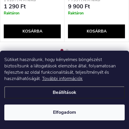
1 290 Ft
9 900 Ft
Raktáron
Raktáron
KOSÁRBA
KOSÁRBA
Sütiket használunk, hogy kényelmes böngészést
biztosítsunk a látogatások elemzése által, folyamatosan
fejlesztve az oldal funkcionalitását, teljesítményét és
használhatóságát.
További információk
L
Beállítások
á
Elfogadom
b