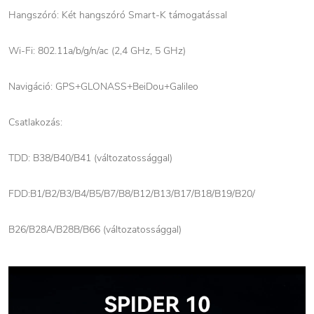
Hangszóró: Két hangszóró Smart-K támogatással
Wi-Fi: 802.11a/b/g/n/ac (2,4 GHz, 5 GHz)
Navigáció: GPS+GLONASS+BeiDou+Galileo
Csatlakozás:
TDD: B38/B40/B41 (változatossággal)
FDD:B1/B2/B3/B4/B5/B7/B8/B12/B13/B17/B18/B19/B20/
B26/B28A/B28B/B66 (változatossággal)