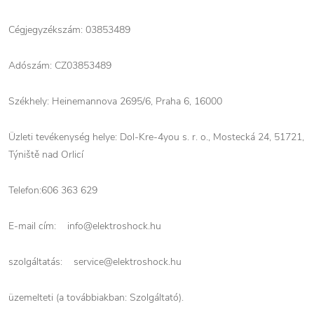
Cégjegyzékszám: 03853489
Adószám:
CZ03853489
Székhely: Heinemannova 2695/6, Praha 6, 16000
Üzleti tevékenység helye: Dol-Kre-4you s. r. o., Mostecká 24, 51721,
Týniště nad Orlicí
Telefon:
606 363 629
E-mail cím: info@elektroshock.hu
szolgáltatás: service@elektroshock.hu
üzemelteti (a továbbiakban: Szolgáltató).