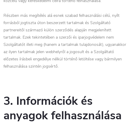
közcélú vagy kereskedelmi célra történő felhasználása.
Részben más megítélés alá esnek szabad felhasználási célú, nyílt
forrásból jogtiszta úton beszerzett tartalmak és Szolgáltató
partnereitől származó külön szerződés alapján megjelenített
tartalmak. Ezek tekintetében a szerzői és iparjogvédelem nem
Szolgáltatót illeti meg (hanem a tartalmak tulajdonosát), ugyanakkor
az ilyen tartalmak jelen webhelyről a jogosult és a Szolgáltató
előzetes írásbeli engedélye nélkül történő letöltése vagy bármilyen
felhasználása szintén jogsértő.
3. Információk és
anyagok felhasználása