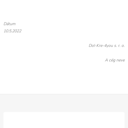
Dátum
10.5.2022
Dol-Kre-4you s. r. o.
A cég neve
L
á