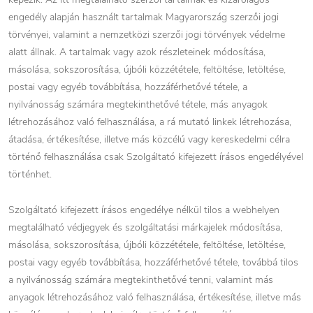
engedély alapján használt tartalmak Magyarország szerzői jogi
törvényei, valamint a nemzetközi szerzői jogi törvények védelme
alatt állnak. A tartalmak vagy azok részleteinek módosítása,
másolása, sokszorosítása, újbóli közzététele, feltöltése, letöltése,
postai vagy egyéb továbbítása, hozzáférhetővé tétele, a
nyilvánosság számára megtekinthetővé tétele, más anyagok
létrehozásához való felhasználása, a rá mutató linkek létrehozása,
átadása, értékesítése, illetve más közcélú vagy kereskedelmi célra
történő felhasználása csak Szolgáltató kifejezett írásos engedélyével
történhet.
Szolgáltató kifejezett írásos engedélye nélkül tilos a webhelyen
megtalálható védjegyek és szolgáltatási márkajelek módosítása,
másolása, sokszorosítása, újbóli közzététele, feltöltése, letöltése,
postai vagy egyéb továbbítása, hozzáférhetővé tétele, továbbá tilos
a nyilvánosság számára megtekinthetővé tenni, valamint más
anyagok létrehozásához való felhasználása, értékesítése, illetve más