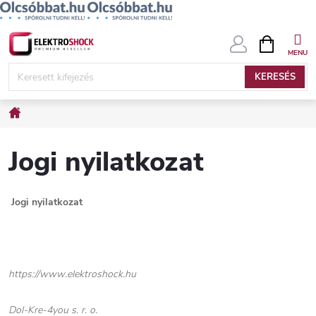
Ugrás
KOSÁR
a
fő
KERESÉS
tartalomhoz
Kezdőlap
Jogi nyilatkozat
Jogi nyilatkozat
https://www.elektroshock.hu
Dol-Kre-4you s. r. o.