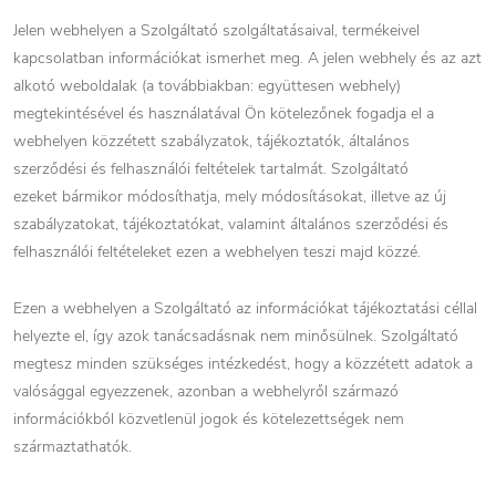
Jelen webhelyen a Szolgáltató szolgáltatásaival, termékeivel
kapcsolatban információkat ismerhet meg. A jelen webhely és az azt
alkotó weboldalak (a továbbiakban: együttesen webhely)
megtekintésével és használatával Ön kötelezőnek fogadja el a
webhelyen közzétett szabályzatok, tájékoztatók, általános
szerződési és felhasználói feltételek tartalmát. Szolgáltató
ezeket bármikor módosíthatja, mely módosításokat, illetve az új
szabályzatokat, tájékoztatókat, valamint általános szerződési és
felhasználói feltételeket ezen a webhelyen teszi majd közzé.
Ezen a webhelyen a Szolgáltató az információkat tájékoztatási céllal
helyezte el, így azok tanácsadásnak nem minősülnek. Szolgáltató
megtesz minden szükséges intézkedést, hogy a közzétett adatok a
valósággal egyezzenek, azonban a webhelyről származó
információkból közvetlenül jogok és kötelezettségek nem
származtathatók.