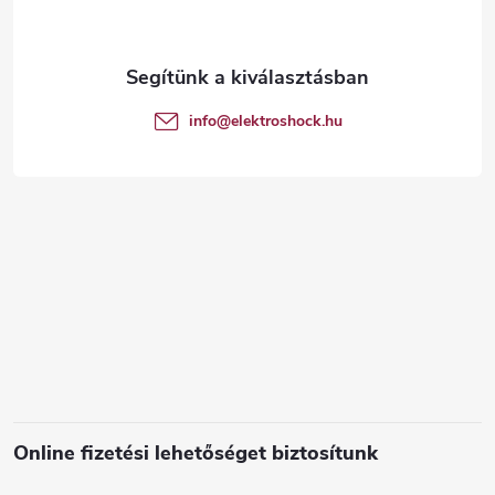
b
l
é
info
@
elektroshock.hu
c
Online fizetési lehetőséget biztosítunk