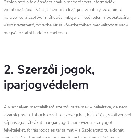
Szolgáltató a felelősséget csak a megerősített információk
vonatkozásában vállalja, azonban kizárja a webhely, valamint a
hardver és a szoftver működési hibájára, illetéktelen módosítására
visszavezethető, továbbá vírus következtében megváltozott vagy
megváltoztatott adatok esetében.
2. Szerzői jogok,
iparjogvédelem
A webhelyen megtalálható szerzői tartalmak – beleértve, de nem
kizárólagosan, többek között a szövegeket, kialakítást, szoftvereket,
képanyagot, ábrákat, hanganyagot, audiovizuális anyagot,
felvételeket, forráskódot és tartalmat – a Szolgáltató tulajdonát
képezik. Az itt megtalálható szerzői tartalmak és kizárólagos