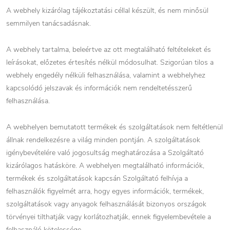
A webhely kizárólag tájékoztatási céllal készült, és nem minősül
semmilyen tanácsadásnak.
A webhely tartalma, beleértve az ott megtalálható feltételeket és
leírásokat, előzetes értesítés nélkül módosulhat. Szigorúan tilos a
webhely engedély nélküli felhasználása, valamint a webhelyhez
kapcsolódó jelszavak és információk nem rendeltetésszerű
felhasználása.
A webhelyen bemutatott termékek és szolgáltatások nem feltétlenül
állnak rendelkezésre a világ minden pontján. A szolgáltatások
igénybevételére való jogosultság meghatározása a Szolgáltató
kizárólagos hatásköre. A webhelyen megtalálható információk,
termékek és szolgáltatások kapcsán Szolgáltató felhívja a
felhasználók figyelmét arra, hogy egyes információk, termékek,
szolgáltatások vagy anyagok felhasználását bizonyos országok
törvényei tilthatják vagy korlátozhatják, ennek figyelembevétele a
felhasználó kötelessége.