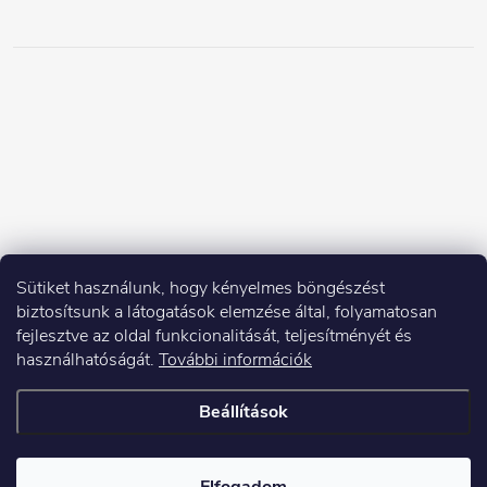
Sütiket használunk, hogy kényelmes böngészést
biztosítsunk a látogatások elemzése által, folyamatosan
fejlesztve az oldal funkcionalitását, teljesítményét és
használhatóságát.
További információk
Beállítások
Copyright 2026
Elektroshock.hu
. Minden jog fenntartva.