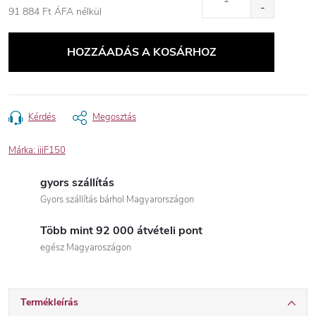
91 884 Ft ÁFA nélkül
Egységár:
HOZZÁADÁS A KOSÁRHOZ
Kérdés
Megosztás
Márka:
iiiF150
gyors szállítás
Gyors szállítás bárhol Magyarországon
Több mint 92 000 átvételi pont
egész Magyaroszágon
Termékleírás