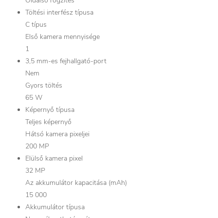
Oldalsó rögzítés
Töltési interfész típusa
C típus
Első kamera mennyisége
1
3,5 mm-es fejhallgató-port
Nem
Gyors töltés
65 W
Képernyő típusa
Teljes képernyő
Hátsó kamera pixeljei
200 MP
Elülső kamera pixel
32 MP
Az akkumulátor kapacitása (mAh)
15 000
Akkumulátor típusa