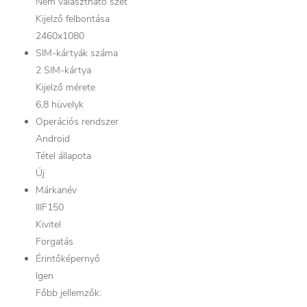
Nem választható szét
Kijelző felbontása
2460x1080
SIM-kártyák száma
2 SIM-kártya
Kijelző mérete
6,8 hüvelyk
Operációs rendszer
Android
Tétel állapota
Új
Márkanév
IIIF150
Kivitel
Forgatás
Érintőképernyő
Igen
Főbb jellemzők: