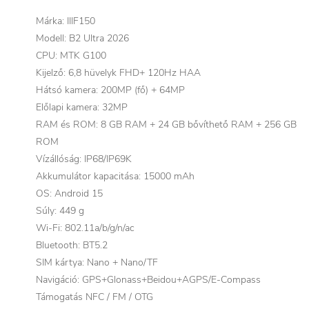
Márka: IIIF150
Modell: B2 Ultra 2026
CPU: MTK G100
Kijelző: 6,8 hüvelyk FHD+ 120Hz HAA
Hátsó kamera: 200MP (fő) + 64MP
Előlapi kamera: 32MP
RAM és ROM: 8 GB RAM + 24 GB bővíthető RAM + 256 GB
ROM
Vízállóság: IP68/IP69K
Akkumulátor kapacitása: 15000 mAh
OS: Android 15
Súly: 449 g
Wi-Fi: 802.11a/b/g/n/ac
Bluetooth: BT5.2
SIM kártya: Nano + Nano/TF
Navigáció: GPS+Glonass+Beidou+AGPS/E-Compass
Támogatás NFC / FM / OTG