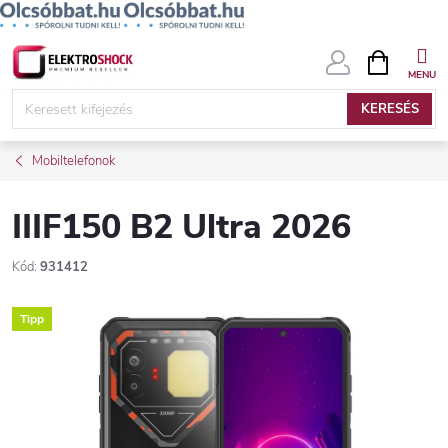
Ugrás
KOSÁR
a
fő
KERESÉS
tartalomhoz
Mobiltelefonok
IIIF150 B2 Ultra 2026
Kód:
931412
Tipp