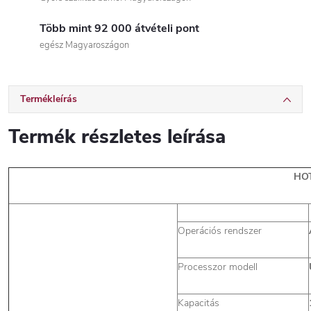
Több mint 92 000 átvételi pont
egész Magyaroszágon
Termékleírás
Termék részletes leírása
HO
Operációs rendszer
Processzor modell
Kapacitás