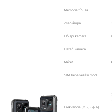
Memória típusa
Zseblámpa
Előlapi kamera
Hátsó kamera
Méret
SIM behelyezési mód
Frekvencia (M5(3G)-A)