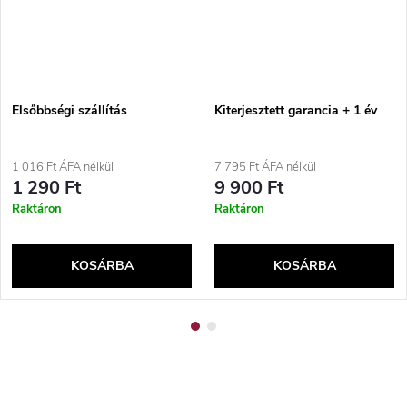
Elsőbbségi szállítás
Kiterjesztett garancia + 1 év
1 016 Ft ÁFA nélkül
7 795 Ft ÁFA nélkül
1 290 Ft
9 900 Ft
Raktáron
Raktáron
KOSÁRBA
KOSÁRBA