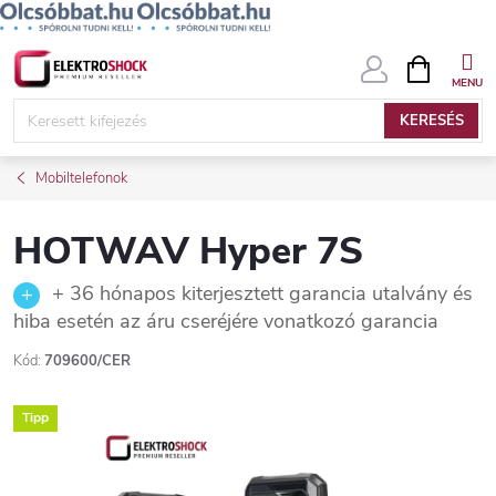
Ugrás
KOSÁR
a
fő
KERESÉS
tartalomhoz
Mobiltelefonok
HOTWAV Hyper 7S
+ 36 hónapos kiterjesztett garancia utalvány és
hiba esetén az áru cseréjére vonatkozó garancia
Kód:
709600/CER
Tipp