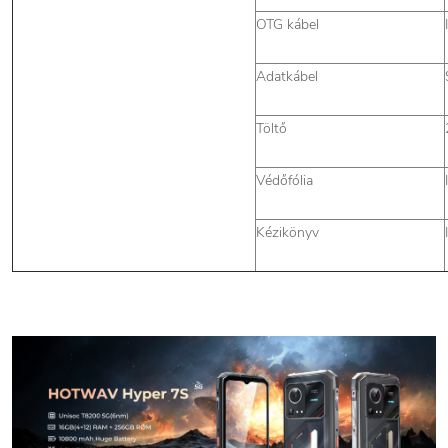
OTG kábel
Adatkábel
Töltő
Védőfólia
Kézikönyv