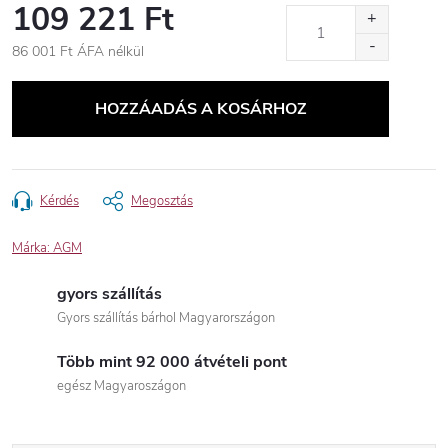
109 221 Ft
86 001 Ft ÁFA nélkül
Egységár:
HOZZÁADÁS A KOSÁRHOZ
Kérdés
Megosztás
Márka:
AGM
gyors szállítás
Gyors szállítás bárhol Magyarországon
Több mint 92 000 átvételi pont
egész Magyaroszágon