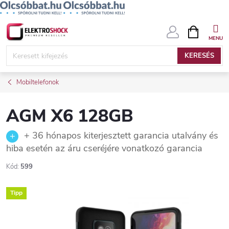
Ugrás
KOSÁR
a
fő
KERESÉS
tartalomhoz
Mobiltelefonok
AGM X6 128GB
+ 36 hónapos kiterjesztett garancia utalvány és
hiba esetén az áru cseréjére vonatkozó garancia
Kód:
599
Tipp