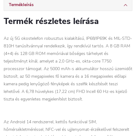
Termékleírás
Termék részletes leírása
Az új 5G okostelefon robusztus kialakítású, IP68/IP69K és MIL-STD-
810H tanúsítvánnyal rendelkezik, így rendkívül tartós. A 8 GB RAM
(4+4) és 128 GB ROM memóriával bőséges tárhelyet és
teljesítményt kínál, amelyet a 2,0 GHz-es, okta-core T750
processzor támogat. Az 5000 mAh-s akkumulátor hosszú üzemidőt
biztosít, az 50 megapixeles fő kamera és a 16 megapixeles előlapi
kamera pedig lenyűgöző fényképek és szelfik készítését teszi
lehetővé. A 6,78 hüvelykes (17,22 cm) FHD Incell 60 Hz-es kijelző
tiszta és egyenletes megjelenítést biztosít.
Az Android 14 rendszerrel, kettős funkcióval SIM,
hőmérsékletméréssel, NFC-vel és ujjlenyomat-érzékelővel felszerelt