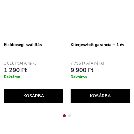
Elsőbbségi szállítás
Kiterjesztett garancia + 1 év
1 016 Ft ÁFA nélkül
7 795 Ft ÁFA nélkül
1 290 Ft
9 900 Ft
Raktáron
Raktáron
KOSÁRBA
KOSÁRBA