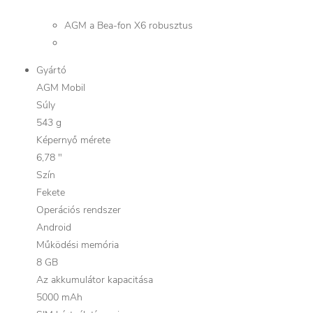
AGM a Bea-fon X6 robusztus
Gyártó
AGM Mobil
Súly
543 g
Képernyő mérete
6,78 "
Szín
Fekete
Operációs rendszer
Android
Működési memória
8 GB
Az akkumulátor kapacitása
5000 mAh