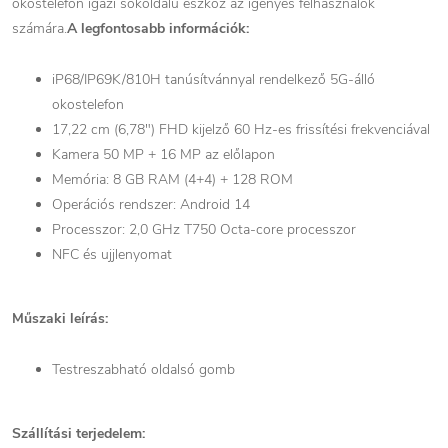
okostelefon igazi sokoldalú eszköz az igényes felhasználók
számára.
A legfontosabb információk:
iP68/IP69K/810H tanúsítvánnyal rendelkező 5G-álló
okostelefon
17,22 cm (6,78") FHD kijelző 60 Hz-es frissítési frekvenciával
Kamera 50 MP + 16 MP az előlapon
Memória: 8 GB RAM (4+4) + 128 ROM
Operációs rendszer: Android 14
Processzor: 2,0 GHz T750 Octa-core processzor
NFC és ujjlenyomat
Műszaki leírás:
Testreszabható oldalsó gomb
Szállítási terjedelem: