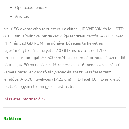
Operációs rendszer
Android
Az új 5G okostelefon robusztus kialakítású, IP68/IP69K és MIL-STD-
810H tanúsítvánnyal rendelkezik, így rendkívül tartós. A 8 GB RAM
(4+4) és 128 GB ROM memóriával bőséges tárhelyet és
teljesítményt kínál, amelyet a 2,0 GHz-es, okta-core T750
processzor támogat. Az 5000 mAh-s akkumulátor hosszú üzemidőt
biztosít, az 50 megapixeles fő kamera és a 16 megapixeles előlapi
kamera pedig lenyűgöző fényképek és szelfik készítését teszi
lehetővé. A 6,78 hüvelykes (17,22 cm) FHD Incell 60 Hz-es kijelző
tiszta és egyenletes megjelenítést biztosít.
Részletes információ
Raktáron