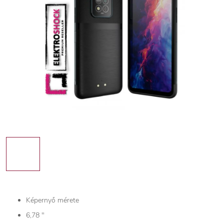
Képernyő mérete
6,78 "