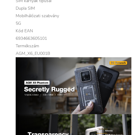
SIM kártyák típusai
Dupla SIM
Mobilhálózati szabvány
5G
Kód EAN
6934663605101
Termékszám
AGM_X6_EU001B